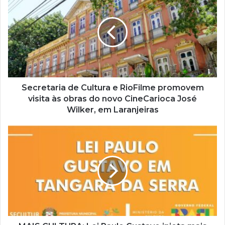
e
u
e
n
d
e
r
e
ç
Secretaria de Cultura e RioFilme promovem
o
visita às obras do novo CineCarioca José
d
Wilker, em Laranjeiras
e
e
m
a
i
l