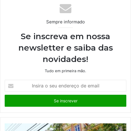
Sempre informado
Se inscreva em nossa
newsletter e saiba das
novidades!
Tudo em primeira mão.
I
n
s
i
r
a
o
s