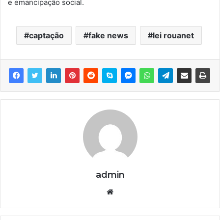
e emancipação social.
captação
fake news
lei rouanet
admin
We
bsi
te