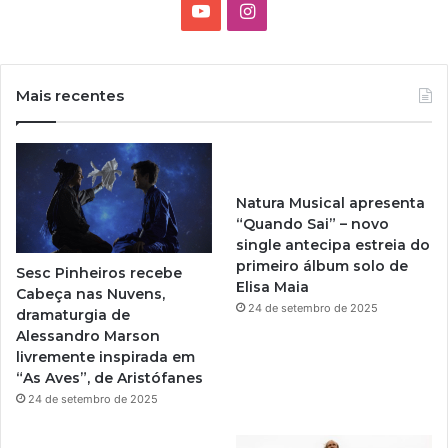
Y
I
o
n
u
s
Mais recentes
T
t
u
a
Natura Musical apresenta
b
g
“Quando Sai” – novo
single antecipa estreia do
e
r
primeiro álbum solo de
Sesc Pinheiros recebe
Elisa Maia
a
Cabeça nas Nuvens,
24 de setembro de 2025
dramaturgia de
m
Alessandro Marson
livremente inspirada em
“As Aves”, de Aristófanes
24 de setembro de 2025