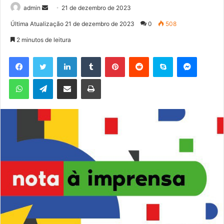
admin
M
21 de dezembro de 2023
a
Última Atualização 21 de dezembro de 2023
0
508
n
2 minutos de leitura
d
e
Facebook
Twitter
Linkedin
Tumblr
Pinterest
Reddit
Skype
Messenger
u
WhatsApp
Telegram
Compartilhar via e-mail
Imprimir
m
e
-
m
a
i
l