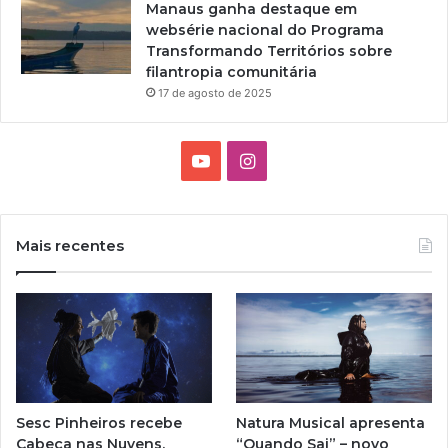
Manaus ganha destaque em
websérie nacional do Programa
Transformando Territórios sobre
filantropia comunitária
17 de agosto de 2025
Y
I
o
n
u
s
Mais recentes
T
t
u
a
b
g
e
r
Sesc Pinheiros recebe
Natura Musical apresenta
a
Cabeça nas Nuvens,
“Quando Sai” – novo