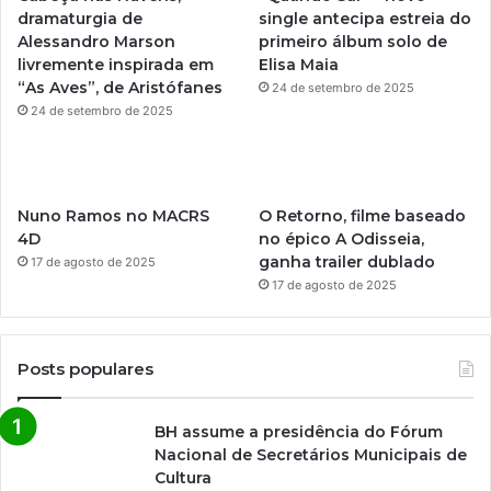
dramaturgia de
single antecipa estreia do
m
Alessandro Marson
primeiro álbum solo de
livremente inspirada em
Elisa Maia
“As Aves”, de Aristófanes
24 de setembro de 2025
24 de setembro de 2025
Nuno Ramos no MACRS
O Retorno, filme baseado
4D
no épico A Odisseia,
ganha trailer dublado
17 de agosto de 2025
17 de agosto de 2025
Posts populares
BH assume a presidência do Fórum
Nacional de Secretários Municipais de
Cultura