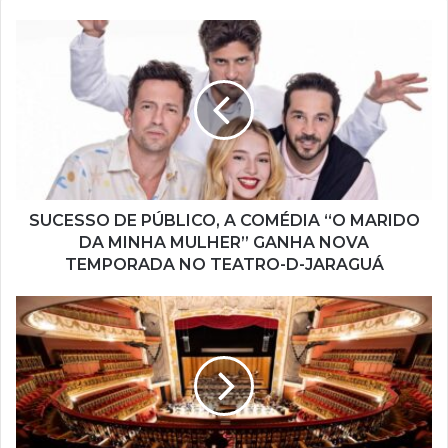
o
s
e
u
e
n
d
e
r
e
ç
SUCESSO DE PÚBLICO, A COMÉDIA “O MARIDO
o
DA MINHA MULHER” GANHA NOVA
d
TEMPORADA NO TEATRO-D-JARAGUÁ
e
e
m
a
i
l