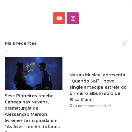
Y
I
o
n
u
s
Mais recentes
T
t
u
a
Natura Musical apresenta
b
g
“Quando Sai” – novo
single antecipa estreia do
e
r
primeiro álbum solo de
Sesc Pinheiros recebe
Elisa Maia
a
Cabeça nas Nuvens,
24 de setembro de 2025
dramaturgia de
m
Alessandro Marson
livremente inspirada em
“As Aves”, de Aristófanes