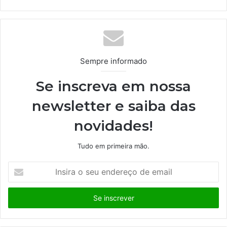
bsi
te
Sempre informado
Se inscreva em nossa
newsletter e saiba das
novidades!
Tudo em primeira mão.
I
n
s
i
r
a