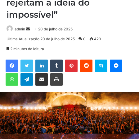
rejeitam a ideia do
impossível”
admin
M
20 de julho de 2025
a
Última Atualização 20 de julho de 2025
0
420
n
2 minutos de leitura
d
e
Facebook
Twitter
Linkedin
Tumblr
Pinterest
Reddit
Skype
Messenger
u
WhatsApp
Telegram
Compartilhar via e-mail
Imprimir
m
e
-
m
a
i
l