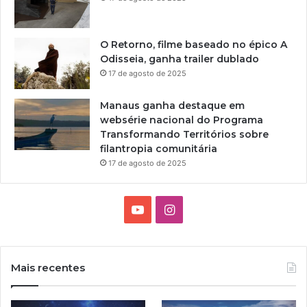
O Retorno, filme baseado no épico A
Odisseia, ganha trailer dublado
17 de agosto de 2025
Manaus ganha destaque em
websérie nacional do Programa
Transformando Territórios sobre
filantropia comunitária
17 de agosto de 2025
Y
I
o
n
u
s
Mais recentes
T
t