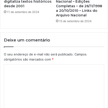
digitaliza textos históricos
Nacional – Edições
desde 2001
Completas – de 26/11/1998
a 20/10/2010 – Links do
11 de setembro de 2024
Arquivo Nacional
15 de setembro de 2024
Deixe um comentário
O seu endereço de e-mail não será publicado.
Campos
obrigatórios são marcados com
*
C
o
m
e
n
t