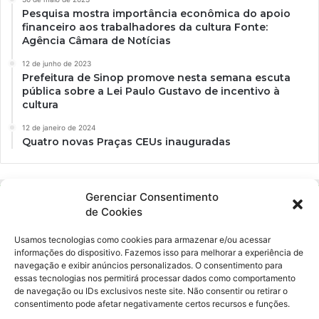
Pesquisa mostra importância econômica do apoio
financeiro aos trabalhadores da cultura Fonte:
Agência Câmara de Notícias
12 de junho de 2023
Prefeitura de Sinop promove nesta semana escuta
pública sobre a Lei Paulo Gustavo de incentivo à
cultura
12 de janeiro de 2024
Quatro novas Praças CEUs inauguradas
Gerenciar Consentimento
de Cookies
Usamos tecnologias como cookies para armazenar e/ou acessar
informações do dispositivo. Fazemos isso para melhorar a experiência de
navegação e exibir anúncios personalizados. O consentimento para
essas tecnologias nos permitirá processar dados como comportamento
Ockara é uma plataforma multicultural e criativa. Nossa proposta é
de navegação ou IDs exclusivos neste site. Não consentir ou retirar o
oferecer o máximo de ferramentas para realizadores e
consentimento pode afetar negativamente certos recursos e funções.
gerenciadores de espaços criativos e culturais.