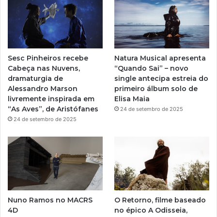
u
a
b
g
e
r
Sesc Pinheiros recebe
Natura Musical apresenta
a
Cabeça nas Nuvens,
“Quando Sai” – novo
dramaturgia de
single antecipa estreia do
m
Alessandro Marson
primeiro álbum solo de
livremente inspirada em
Elisa Maia
“As Aves”, de Aristófanes
24 de setembro de 2025
24 de setembro de 2025
Nuno Ramos no MACRS
O Retorno, filme baseado
4D
no épico A Odisseia,