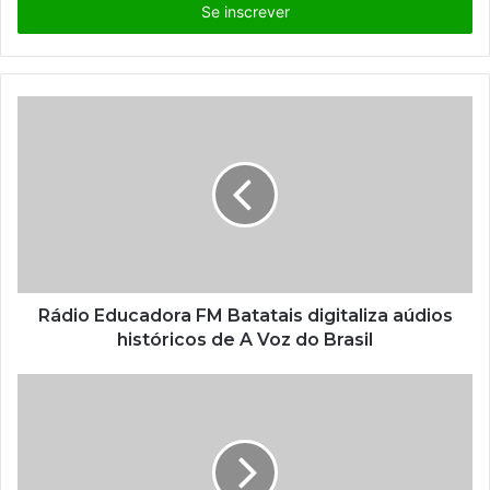
i
r
a
o
s
e
u
e
n
d
e
r
e
ç
Rádio Educadora FM Batatais digitaliza aúdios
o
históricos de A Voz do Brasil
d
e
e
m
a
i