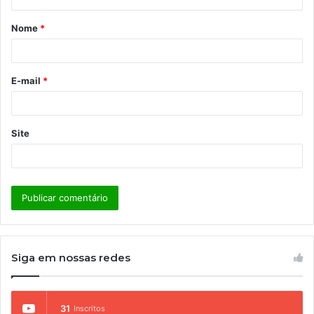
á
Nome
*
r
i
o
E-mail
*
*
Site
Siga em nossas redes
31
Inscritos