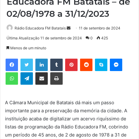
Educadora FM Batatais – de
02/08/1978 a 31/12/2023
Rádio Educadora FM Batatais
M
11 de setembro de 2024
a
Última Atualização 11 de setembro de 2024
0
425
n
Menos de um minuto
d
e
Facebook
Twitter
Linkedin
Tumblr
Pinterest
Reddit
Skype
Messenger
u
WhatsApp
Telegram
Compartilhar via e-mail
Imprimir
m
e
-
m
A Câmara Municipal de Batatais dá mais um passo
a
importante para a preservação da memória da cidade. A
i
l
instituição acaba de digitalizar um acervo riquíssimo de
listas de programação da Rádio Educadora FM, cobrindo
um período de 45 anos, de 2 de agosto de 1978 a 31 de