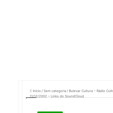
mail
Início
/
Sem categoria
/
Bulevar Cultura – Rádio Cu
11/12/2002 – Links do SoundCloud