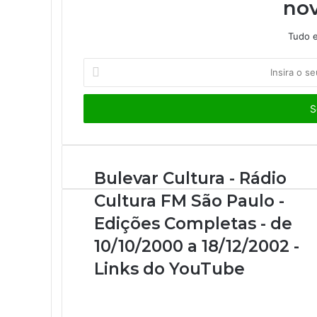
nov
Tudo e
I
n
s
i
r
a
o
s
Bulevar Cultura - Rádio
e
Cultura FM São Paulo -
u
e
Edições Completas - de
n
10/10/2000 a 18/12/2002 -
d
e
Links do YouTube
r
e
ç