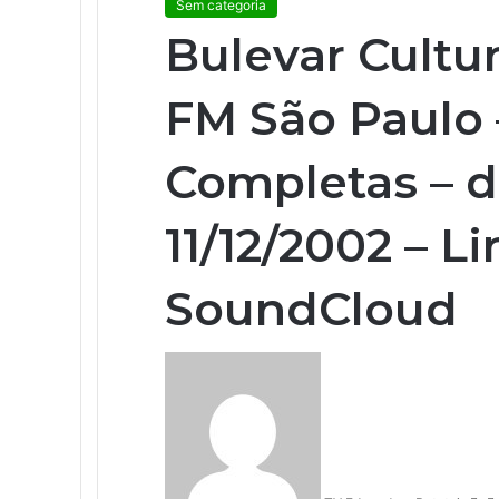
Sem categoria
Bulevar Cultur
FM São Paulo 
Completas – d
11/12/2002 – L
SoundCloud
M
a
n
d
e
u