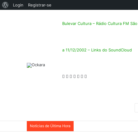
Sobre
Login
Registrar-se
o
Bulevar Cultura – Rádio Cultura FM Sã
WordPress
a 11/12/2002 – Links do SoundCloud
Facebook
Twitter
Linkedin
Messenger
Messenger
Compartilhar
Imprimir
via
Notícias de Última Hora
e-