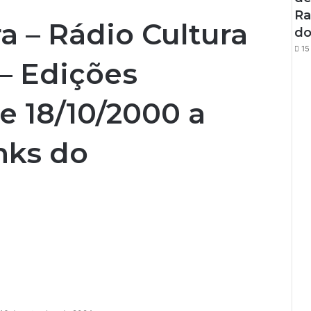
Ra
a – Rádio Cultura
do
15
– Edições
e 18/10/2000 a
inks do