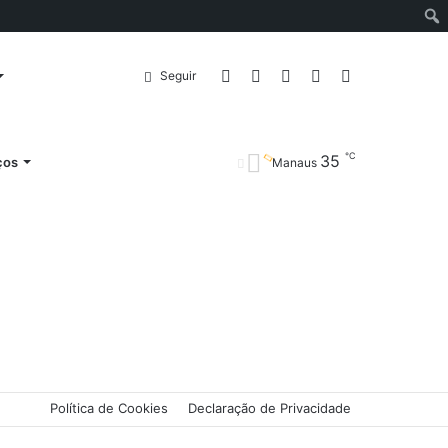
Entrar
Artigo
Barra
Switch
Procurar
Seguir
℃
35
aleatório
Lateral
skin
por
ços
Manaus
Política de Cookies
Declaração de Privacidade