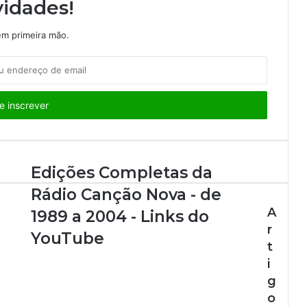
idades!
m primeira mão.
Edições Completas da
Rádio Canção Nova - de
A
1989 a 2004 - Links do
r
YouTube
t
i
g
o