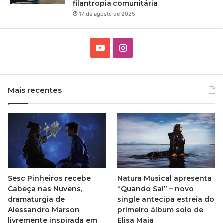
filantropia comunitária
17 de agosto de 2025
Y
I
o
n
u
s
Mais recentes
T
t
u
a
b
g
e
r
Sesc Pinheiros recebe
Natura Musical apresenta
a
Cabeça nas Nuvens,
“Quando Sai” – novo
dramaturgia de
single antecipa estreia do
m
Alessandro Marson
primeiro álbum solo de
livremente inspirada em
Elisa Maia