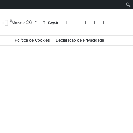
℃
26
Entrar
Artigo
Barra
Switch
Procurar
Seguir
Manaus
Política de Cookies
Declaração de Privacidade
aleatório
Lateral
skin
por