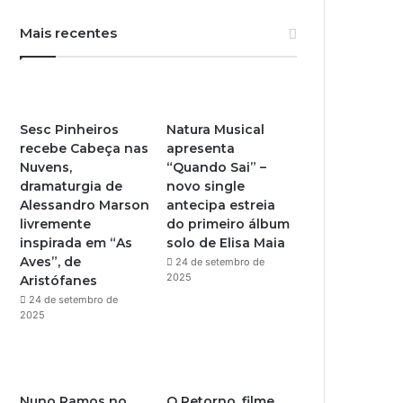
u
s
Mais recentes
T
t
u
a
b
g
Sesc Pinheiros
Natura Musical
recebe Cabeça nas
apresenta
e
r
Nuvens,
“Quando Sai” –
dramaturgia de
novo single
a
Alessandro Marson
antecipa estreia
livremente
do primeiro álbum
m
inspirada em “As
solo de Elisa Maia
Aves”, de
24 de setembro de
2025
Aristófanes
24 de setembro de
2025
Nuno Ramos no
O Retorno, filme