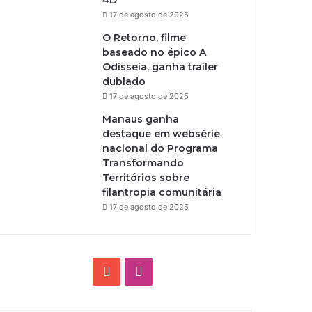
4D
17 de agosto de 2025
O Retorno, filme
baseado no épico A
Odisseia, ganha trailer
dublado
17 de agosto de 2025
Manaus ganha
destaque em websérie
nacional do Programa
Transformando
Territórios sobre
filantropia comunitária
17 de agosto de 2025
Y
I
o
n