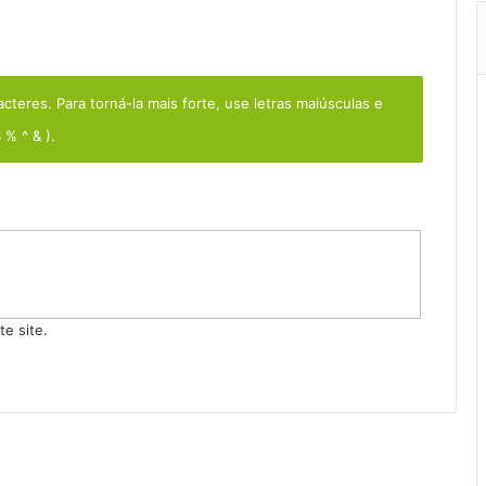
teres. Para torná-la mais forte, use letras maiúsculas e
 % ^ & ).
e site.