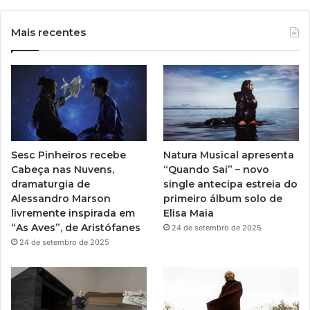
o
n
u
s
Mais recentes
T
t
u
a
b
g
e
r
Sesc Pinheiros recebe
Natura Musical apresenta
a
Cabeça nas Nuvens,
“Quando Sai” – novo
dramaturgia de
single antecipa estreia do
m
Alessandro Marson
primeiro álbum solo de
livremente inspirada em
Elisa Maia
“As Aves”, de Aristófanes
24 de setembro de 2025
24 de setembro de 2025