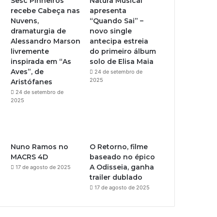
Sesc Pinheiros
Natura Musical
recebe Cabeça nas
apresenta
e
r
Nuvens,
“Quando Sai” –
dramaturgia de
novo single
a
Alessandro Marson
antecipa estreia
livremente
do primeiro álbum
m
inspirada em “As
solo de Elisa Maia
Aves”, de
24 de setembro de
2025
Aristófanes
24 de setembro de
2025
Nuno Ramos no
O Retorno, filme
MACRS 4D
baseado no épico
A Odisseia, ganha
17 de agosto de 2025
trailer dublado
17 de agosto de 2025