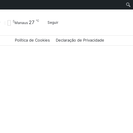
℃
27
Entrar
Artigo
Barra
Switch
Procurar
Seguir
Manaus
Política de Cookies
Declaração de Privacidade
aleatório
Lateral
skin
por