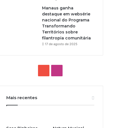
Manaus ganha
destaque em websérie
nacional do Programa
Transformando
Territórios sobre
filantropia comunitária
17 de agosto de 2025
Y
I
o
n
u
s
Mais recentes
T
t
u
a
b
g