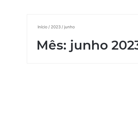
Início
/
2023
/
junho
Mês:
junho 202
Editais-Festivais-Mostras e similares
COM APOIO DA
SECRETARIA
MUNICIPAL DE
CULTURA, JOÃO