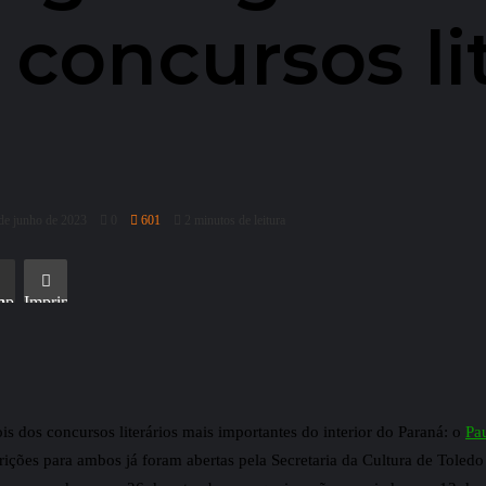
 concursos li
 de junho de 2023
0
601
2 minutos de leitura
l
Imprimir
s dos concursos literários mais importantes do interior do Paraná: o
Pa
scrições para ambos já foram abertas pela Secretaria da Cultura de Toled