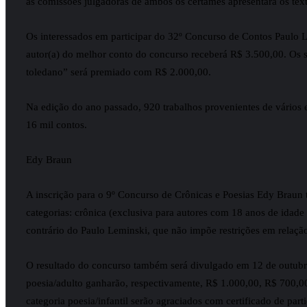
as comissões julgadoras de ambos os certames apresentará os text
Os interessados em participar do 32º Concurso de Contos Paulo L
autor(a) do melhor conto do concurso receberá R$ 3.500,00. Os 
toledano” será premiado com R$ 2.000,00.
Na edição do ano passado, 920 trabalhos provenientes de vários e
16 mil contos.
Edy Braun
A inscrição para o 9º Concurso de Crônicas e Poesias Edy Braun 
categorias: crônica (exclusiva para autores com 18 anos de idade o
contrário do Paulo Leminski, que não impõe restrições em relação
O resultado do concurso também será divulgado em 12 de outubro, d
poesia/adulto ganharão, respectivamente, R$ 1.000,00, R$ 700,00
categoria poesia/infantil serão agraciados com certificado de part