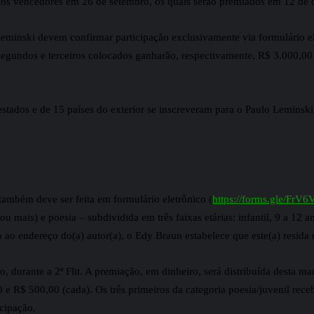
os vencedores em 26 de setembro, os quais serão premiados em 12 de out
eminski devem confirmar participação exclusivamente via formulário el
segundos e terceiros colocados ganharão, respectivamente, R$ 3.000,00
stados e de 15 países do exterior se inscreveram para o Paulo Leminski.
também deve ser feita em formulário eletrônico (
https://forms.gle/F
u mais) e poesia – subdividida em três faixas etárias: infantil, 9 a 12 a
 ao endereço do(a) autor(a), o Edy Braun estabelece que este(a) resida
urante a 2ª Flit. A premiação, em dinheiro, será distribuída desta mane
 e R$ 500,00 (cada). Os três primeiros da categoria poesia/juvenil rec
icipação.