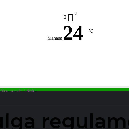
24
℃
Manaus
literários de Toledo
vulga regulam