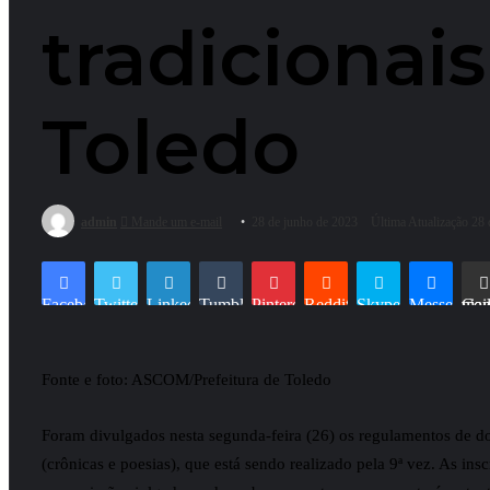
tradicionais
Toledo
admin
Mande um e-mail
28 de junho de 2023
Última Atualização 28
Facebook
Twitter
Linkedin
Tumblr
Pinterest
Reddit
Skype
Messenger
Compartilhar via e-mai
Fonte e foto: ASCOM/Prefeitura de Toledo
Foram divulgados nesta segunda-feira (26) os regulamentos de doi
(crônicas e poesias), que está sendo realizado pela 9ª vez. As in