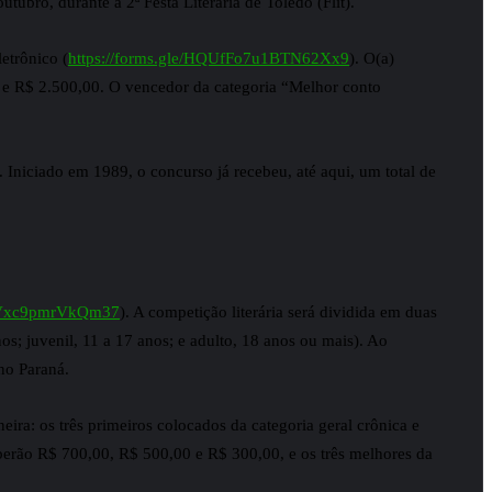
ubro, durante a 2ª Festa Literária de Toledo (Flit).
etrônico (
https://forms.gle/HQUfFo7u1BTN62Xx9
). O(a)
 e R$ 2.500,00. O vencedor da categoria “Melhor conto
 Iniciado em 1989, o concurso já recebeu, até aqui, um total de
rV6Vxc9pmrVkQm37
). A competição literária será dividida em duas
nos; juvenil, 11 a 17 anos; e adulto, 18 anos ou mais). Ao
 no Paraná.
ira: os três primeiros colocados da categoria geral crônica e
eberão R$ 700,00, R$ 500,00 e R$ 300,00, e os três melhores da