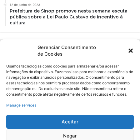
12 de junho de 2023
Prefeitura de Sinop promove nesta semana escuta
pública sobre a Lei Paulo Gustavo de incentivo à
cultura
Gerenciar Consentimento
de Cookies
Usamos tecnologias como cookies para armazenar e/ou acessar
informações do dispositivo. Fazemos isso para melhorar a experiência de
navegação e exibir anúncios personalizados. O consentimento para
essas tecnologias nos permitirá processar dados como comportamento
Ockara é uma plataforma multicultural e criativa. Nossa proposta é
de navegação ou IDs exclusivos neste site. Não consentir ou retirar o
oferecer o máximo de ferramentas para realizadores e
consentimento pode afetar negativamente certos recursos e funções.
gerenciadores de espaços criativos e culturais.
Manage services
YouTube
Instagram
Aceitar
Negar
© Merak Produções Criativas. CNPJ: 39.155.931/0001-02.