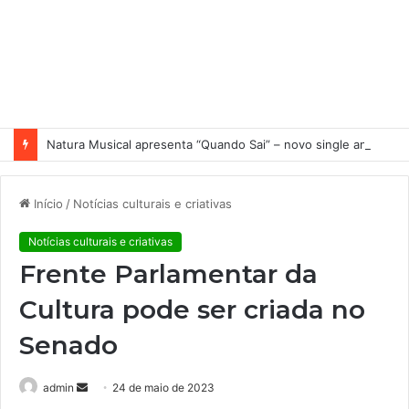
Natura Musical apresenta “Quando Sai” – novo single antecipa estreia do primeiro álbum solo de Elisa Maia
Início
/
Notícias culturais e criativas
Notícias culturais e criativas
Frente Parlamentar da
Cultura pode ser criada no
Senado
admin
M
24 de maio de 2023