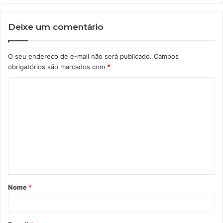
Deixe um comentário
O seu endereço de e-mail não será publicado.
Campos
obrigatórios são marcados com
*
C
o
m
e
n
t
á
Nome
*
r
i
o