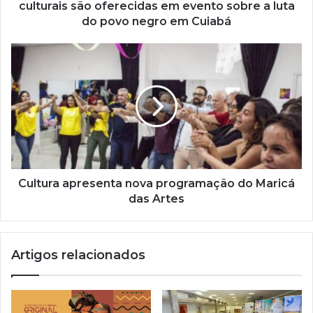
o
culturais são oferecidas em evento sobre a luta
d
do povo negro em Cuiabá
e
e
m
a
i
l
Cultura apresenta nova programação do Maricá
das Artes
Artigos relacionados