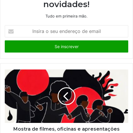
novidades!
Tudo em primeira mão.
I
n
s
i
r
a
o
s
e
u
e
n
d
e
r
e
ç
Mostra de filmes, oficinas e apresentações