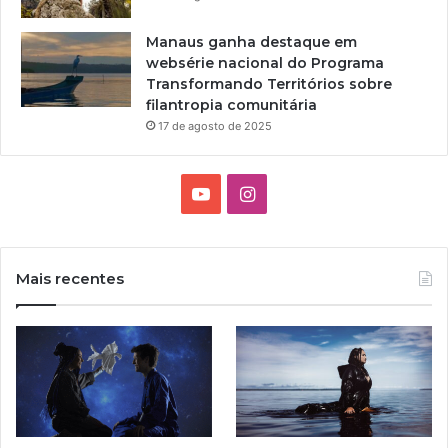
Manaus ganha destaque em
websérie nacional do Programa
Transformando Territórios sobre
filantropia comunitária
17 de agosto de 2025
Y
I
o
n
u
s
Mais recentes
T
t
u
a
b
g
e
r