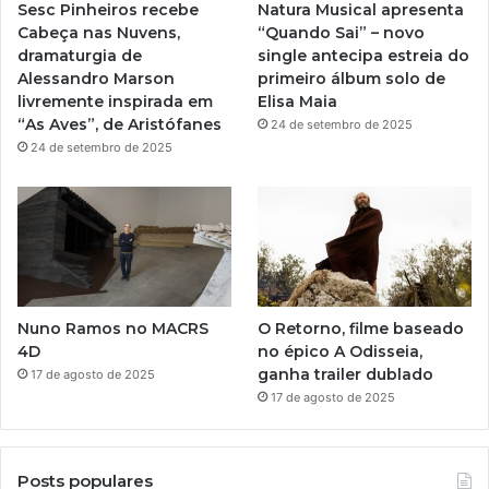
Sesc Pinheiros recebe
Natura Musical apresenta
a
Cabeça nas Nuvens,
“Quando Sai” – novo
dramaturgia de
single antecipa estreia do
m
Alessandro Marson
primeiro álbum solo de
livremente inspirada em
Elisa Maia
“As Aves”, de Aristófanes
24 de setembro de 2025
24 de setembro de 2025
Nuno Ramos no MACRS
O Retorno, filme baseado
4D
no épico A Odisseia,
ganha trailer dublado
17 de agosto de 2025
17 de agosto de 2025
Posts populares