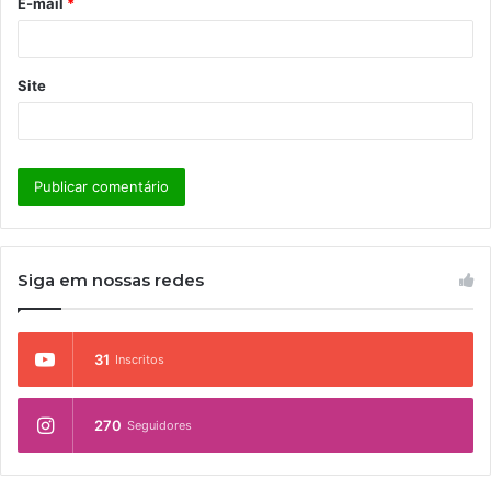
E-mail
*
*
Site
Siga em nossas redes
31
Inscritos
270
Seguidores