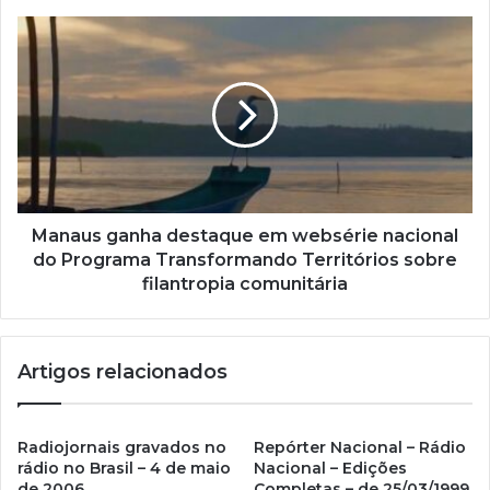
e
m
a
i
l
Manaus ganha destaque em websérie nacional
do Programa Transformando Territórios sobre
filantropia comunitária
Artigos relacionados
Radiojornais gravados no
Repórter Nacional – Rádio
rádio no Brasil – 4 de maio
Nacional – Edições
de 2006
Completas – de 25/03/1999