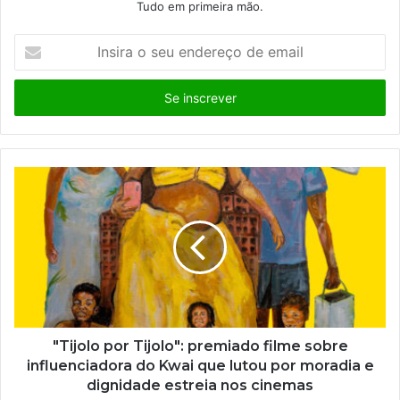
Tudo em primeira mão.
I
n
s
i
r
a
o
s
e
u
e
n
d
e
r
e
ç
"Tijolo por Tijolo": premiado filme sobre
o
influenciadora do Kwai que lutou por moradia e
d
dignidade estreia nos cinemas
e