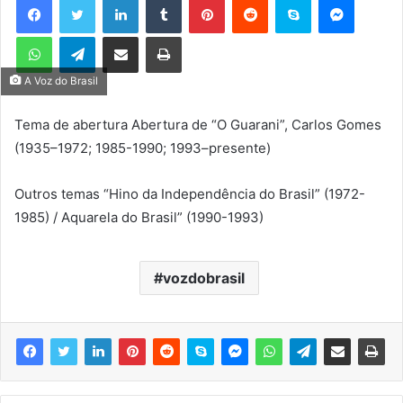
u
WhatsApp
Telegram
Compartilhar via e-mail
Imprimir
m
e
A Voz do Brasil
-
m
Tema de abertura Abertura de “O Guarani”, Carlos Gomes
a
(1935–1972; 1985-1990; 1993–presente)
i
l
Outros temas “Hino da Independência do Brasil” (1972-
1985) / Aquarela do Brasil” (1990-1993)
vozdobrasil