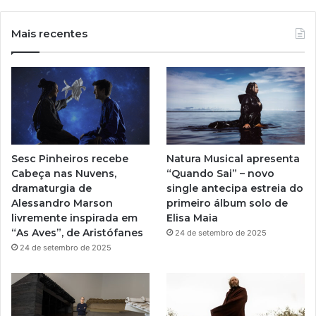
o
n
u
s
Mais recentes
T
t
u
a
b
g
e
r
Sesc Pinheiros recebe
Natura Musical apresenta
a
Cabeça nas Nuvens,
“Quando Sai” – novo
dramaturgia de
single antecipa estreia do
m
Alessandro Marson
primeiro álbum solo de
livremente inspirada em
Elisa Maia
“As Aves”, de Aristófanes
24 de setembro de 2025
24 de setembro de 2025