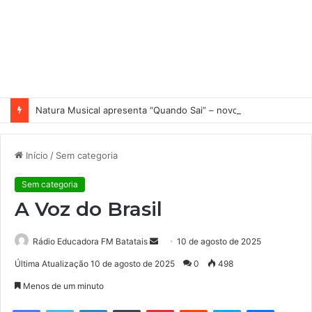
Natura Musical apresenta “Quando Sai” – novo single antecipa estreia do primeiro álbum solo de Elisa Maia
Início
/
Sem categoria
Sem categoria
A Voz do Brasil
Rádio Educadora FM Batatais
M
10 de agosto de 2025
a
Última Atualização 10 de agosto de 2025
0
498
n
Menos de um minuto
d
e
Facebook
Twitter
Linkedin
Tumblr
Pinterest
Reddit
Skype
Messenger