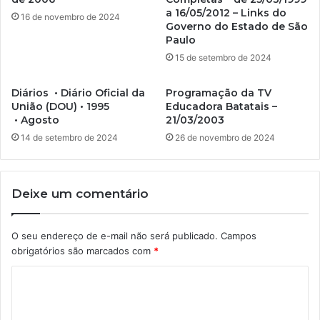
a 16/05/2012 – Links do
16 de novembro de 2024
Governo do Estado de São
Paulo
15 de setembro de 2024
Diários • Diário Oficial da
Programação da TV
União (DOU) • 1995
Educadora Batatais –
• Agosto
21/03/2003
14 de setembro de 2024
26 de novembro de 2024
Deixe um comentário
O seu endereço de e-mail não será publicado.
Campos
obrigatórios são marcados com
*
C
o
m