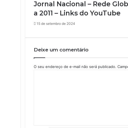
Jornal Nacional – Rede Glo
a 2011 – Links do YouTube
15 de setembro de 2024
Deixe um comentário
O seu endereço de e-mail não será publicado.
Campo
C
o
m
e
n
t
á
r
i
o