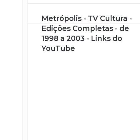
a
o
s
Metrópolis - TV Cultura -
e
Edições Completas - de
u
e
1998 a 2003 - Links do
n
YouTube
d
e
r
e
ç
o
d
e
e
m
a
i
l