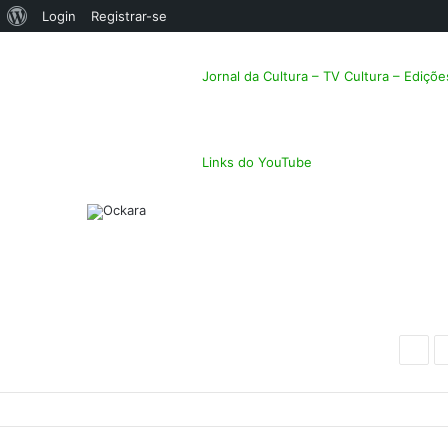
Sobre
Login
Registrar-se
o
Jornal da Cultura – TV Cultura – Ediçõ
WordPress
Links do YouTube
Facebook
Twitter
Linkedin
Messenger
Messenger
Compartilhar
Imprimir
via
Previ
post
e-