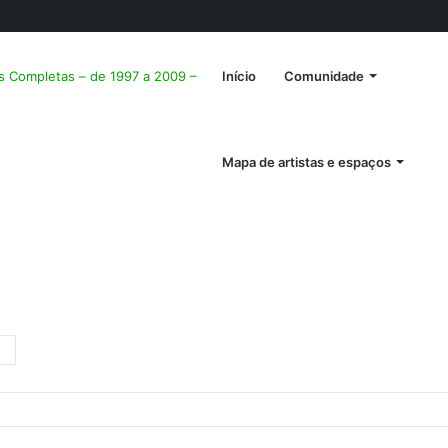
es Completas – de 1997 a 2009 –
Início
Comunidade
Mapa de artistas e espaços
ous
Next
post