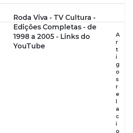
Roda Viva - TV Cultura -
Edições Completas - de
A
1998 a 2005 - Links do
r
YouTube
t
i
g
o
s
r
e
l
a
c
i
o