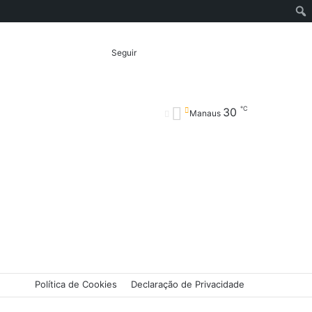
Entrar
Artigo
Barra
Switch
Procurar
Seguir
℃
30
aleatório
Lateral
skin
por
Manaus
Política de Cookies
Declaração de Privacidade