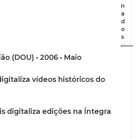
n
a
d
o
s
nião (DOU) • 2006 • Maio
gitaliza vídeos históricos do
 digitaliza edições na Íntegra