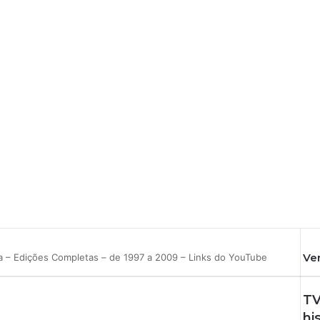
Ve
ra – Edições Completas – de 1997 a 2009 – Links do YouTube
F
e
TV
c
h
hi