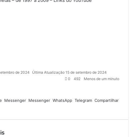
letas – de 1997 a 2009 – Links do YouTube
setembro de 2024
Última Atualização 15 de setembro de 2024
0
492
Menos de um minuto
e
Messenger
Messenger
WhatsApp
Telegram
Compartilhar
is