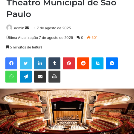
Theatro Municipal de São
Paulo
admin
M
7 de agosto de 2025
a
Última Atualização 7 de agosto de 2025
0
501
n
5 minutos de leitura
d
e
Facebook
Twitter
Linkedin
Tumblr
Pinterest
Reddit
Skype
Messenger
u
WhatsApp
Telegram
Compartilhar via e-mail
Imprimir
m
e
-
m
a
i
l