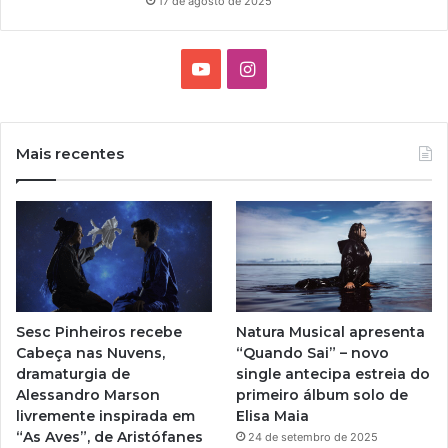
17 de agosto de 2025
Y
I
o
n
u
s
Mais recentes
T
t
u
a
b
g
e
r
Sesc Pinheiros recebe
Natura Musical apresenta
a
Cabeça nas Nuvens,
“Quando Sai” – novo
dramaturgia de
single antecipa estreia do
m
Alessandro Marson
primeiro álbum solo de
livremente inspirada em
Elisa Maia
“As Aves”, de Aristófanes
24 de setembro de 2025