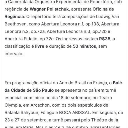
a Camerata da Orquestra Experimental de Repertório, sob
regência de
Wagner Polistchuk
, apresenta
Oficina de
Regência
. O repertório terá composições de Ludwig Van
Beethoven, como Abertura Leonora n.1, op.138, Abertura
Leonora n.2, op.72a, Abertura Leonora n.3, op.72b e
Abertura Fidelio, op.72c. Os ingressos custam
R$35
, a
classificação é
livre
e duração de
50 minutos
, sem
intervalo.
Em programação oficial do Ano do Brasil na França, o
Balé
da Cidade de São Paulo
se apresenta no país em turnê
especial, com início no dia 18 de setembro, no Teatro
Olympia, em Arcachon, com os dois espetáculos de
Rafaela Sahyoun, Fôlego e BOCA ABISSAL. Em seguida, de
23 a 27 de setembro, a turnê passará pelo Théâtre de la
Ville, em Paris. Nos dias 2 e 3 de outubro, apresentações