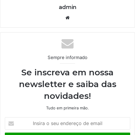
admin
We
bsi
te
Sempre informado
Se inscreva em nossa
newsletter e saiba das
novidades!
Tudo em primeira mão.
I
n
s