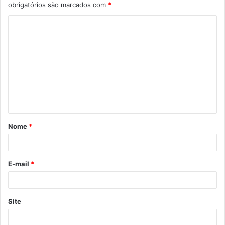
obrigatórios são marcados com
*
C
o
m
e
n
t
á
Nome
*
r
i
o
E-mail
*
*
Site