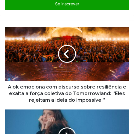
i
r
a
o
s
e
u
e
n
d
e
r
e
ç
Alok emociona com discurso sobre resiliência e
o
exalta a força coletiva do Tomorrowland: “Eles
d
rejeitam a ideia do impossível”
e
e
m
a
i