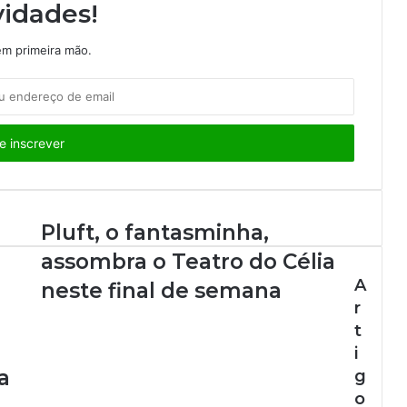
idades!
m primeira mão.
Pluft, o fantasminha,
assombra o Teatro do Célia
A
neste final de semana
r
t
i
a
g
o