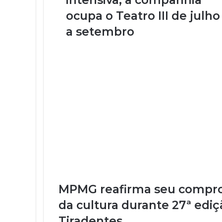
intensiva, a companhia
o
d
ocupa o Teatro III de julho
e
a setembro
e
m
a
i
l
MPMG reafirma seu compr
da cultura durante 27ª edi
Tiradentes