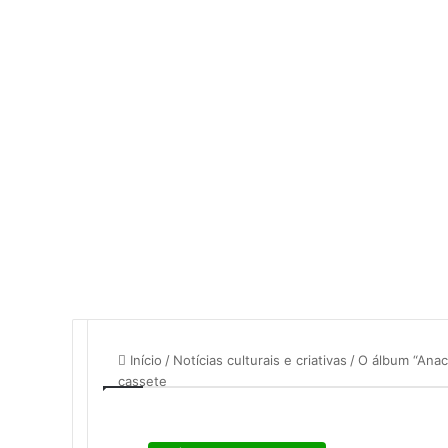
mail
Início
/
Notícias culturais e criativas
/
O álbum “Anacr
cassete