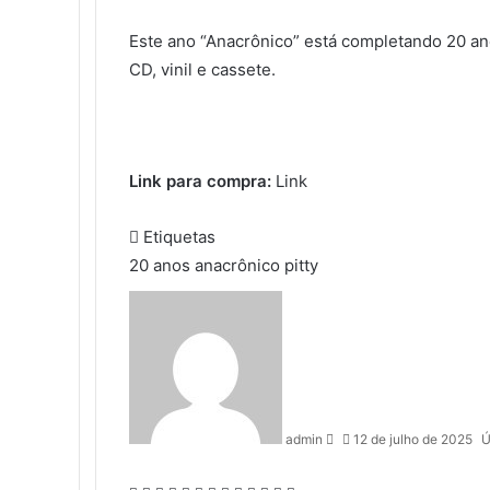
Este ano “Anacrônico” está completando 20 an
CD, vinil e cassete.
​Link para compra:
Link
Etiquetas
20 anos
anacrônico
pitty
M
a
n
d
e
u
admin
12 de julho de 2025
Ú
m
e
-