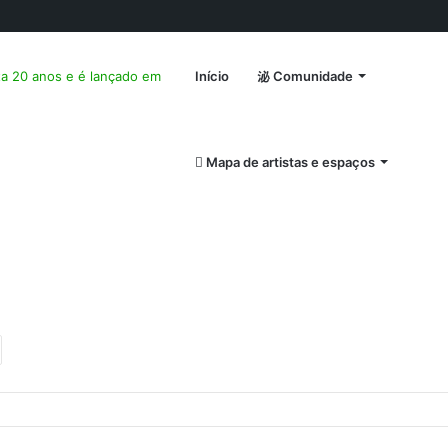
ta 20 anos e é lançado em
Início
Comunidade
Mapa de artistas e espaços
s
ext
ost