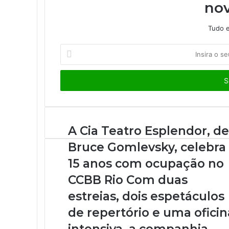
nov
Tudo e
I
n
s
i
r
a
o
s
A Cia Teatro Esplendor, de
e
Bruce Gomlevsky, celebra
u
e
15 anos com ocupação no
n
CCBB Rio Com duas
d
e
estreias, dois espetáculos
r
de repertório e uma oficin
e
ç