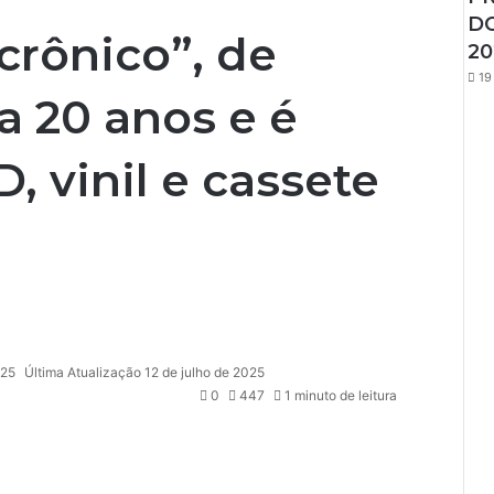
DO
rônico”, de
20
19
a 20 anos e é
, vinil e cassete
025
Última Atualização 12 de julho de 2025
0
447
1 minuto de leitura