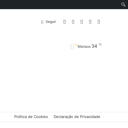
Entrar
Artigo
Barra
Switch
Procurar
Seguir
℃
34
aleatório
Lateral
skin
por
Manaus
Política de Cookies
Declaração de Privacidade