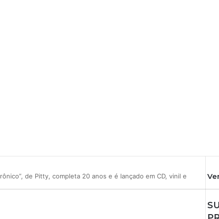
Ve
ônico”, de Pitty, completa 20 anos e é lançado em CD, vinil e
S
PR