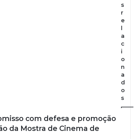
s
r
e
l
a
c
i
o
n
a
d
o
s
omisso com defesa e promoção
ção da Mostra de Cinema de