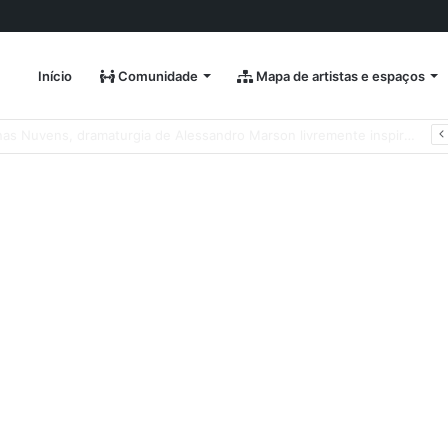
Início
Comunidade
Mapa de artistas e espaços
Natura Musical apresenta “Quando Sai” – novo single antecipa estreia do primeiro álbum solo de Elisa Maia