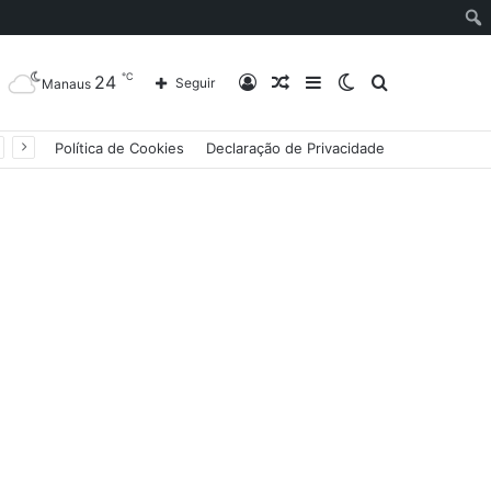
℃
24
Entrar
Artigo
Barra
Switch
Procurar
Seguir
Manaus
Política de Cookies
Declaração de Privacidade
aleatório
Lateral
skin
por