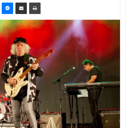
kype
Messenger
Compartilhar via e-mail
Imprimir