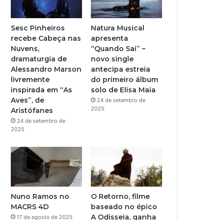
b
g
e
r
Sesc Pinheiros
Natura Musical
recebe Cabeça nas
apresenta
a
Nuvens,
“Quando Sai” –
dramaturgia de
novo single
m
Alessandro Marson
antecipa estreia
livremente
do primeiro álbum
inspirada em “As
solo de Elisa Maia
Aves”, de
24 de setembro de
2025
Aristófanes
24 de setembro de
2025
Nuno Ramos no
O Retorno, filme
MACRS 4D
baseado no épico
A Odisseia, ganha
17 de agosto de 2025