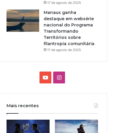
17 de agosto de 2025
Manaus ganha
destaque em websérie
nacional do Programa
Transformando
Territórios sobre
filantropia comunitária
17 de agosto de 2025
Y
I
o
n
u
s
Mais recentes
T
t
u
a