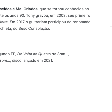
scidos
e
Mal Criados
, que se tornou conhecida no
ante os anos 90. Tony gravou, em 2003, seu primeiro
oite. E
m 2017 o guitarrista participou do renomado
nchieta, do Sesc Consolação.
gundo EP,
De Volta ao Quarto de Som…
,
 Som…
, disco lançado em 2021.