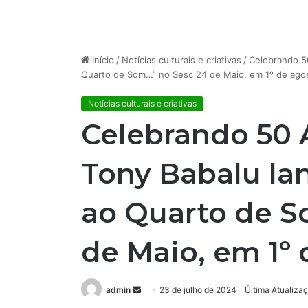
Início
/
Notícias culturais e criativas
/
Celebrando 50
Quarto de Som…” no Sesc 24 de Maio, em 1º de ago
Notícias culturais e criativas
Celebrando 50 A
Tony Babalu lan
ao Quarto de S
de Maio, em 1º 
admin
M
23 de julho de 2024
Última Atualiza
a