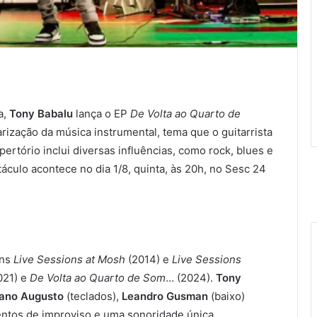
a,
Tony Babalu
lança o EP
De Volta ao Quarto de
ização da música instrumental, tema que o guitarrista
ertório inclui diversas influências, como rock, blues e
áculo acontece no dia 1/8, quinta, às 20h, no Sesc 24
uns
Live Sessions at Mosh
(2014) e
Live Sessions
021) e
De Volta ao Quarto de Som
… (2024).
Tony
iano Augusto
(teclados),
Leandro Gusman
(baixo)
entos de improviso e uma sonoridade única.