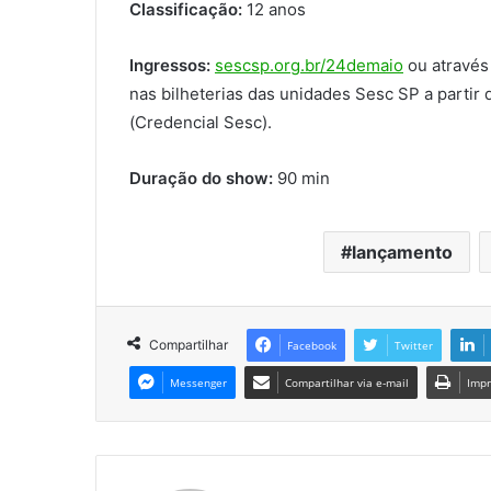
Classificação:
12 anos
Ingressos:
sescsp.org.br/24demaio
ou através
nas bilheterias das unidades Sesc SP a partir 
(Credencial Sesc).
Duração do show:
90 min
lançamento
Compartilhar
Facebook
Twitter
Messenger
Compartilhar via e-mail
Impr