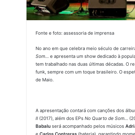
Fonte e foto: assessoria de imprensa
No ano em que celebra meio século de carreir
Som…
e apresenta um show dedicado à popular
tem trabalhado nas duas últimas décadas. O rep
funk, sempre com um toque brasileiro. O espet
de Maio.
A apresentação contará com canções dos álb
II
(2017), além dos EPs
No Quarto de Som…
(2
Babalu
será acompanhado pelos músicos
Adr
e
Carlos Contreras
(bateria), garantindo mom