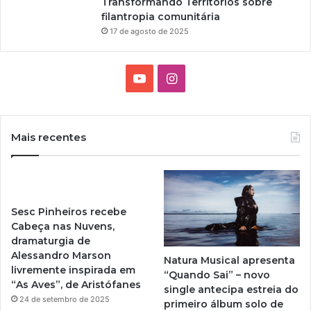
Transformando Territórios sobre
filantropia comunitária
17 de agosto de 2025
Y
I
o
n
u
s
Mais recentes
T
t
u
a
Sesc Pinheiros recebe
b
g
Cabeça nas Nuvens,
dramaturgia de
e
r
Alessandro Marson
Natura Musical apresenta
livremente inspirada em
a
“Quando Sai” – novo
“As Aves”, de Aristófanes
single antecipa estreia do
m
24 de setembro de 2025
primeiro álbum solo de