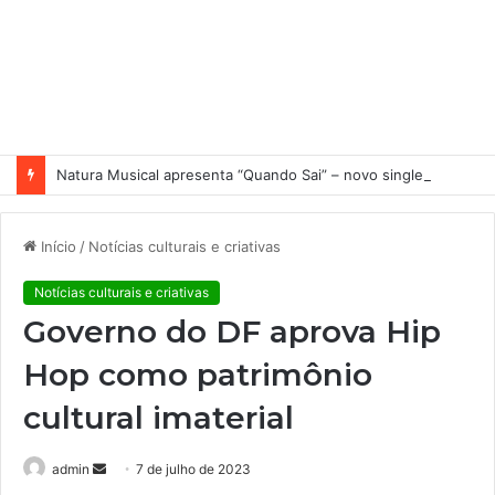
Natura Musical apresenta “Quando Sai” – novo single antecipa estreia do primeiro álbum solo de Elisa Maia
Início
/
Notícias culturais e criativas
Notícias culturais e criativas
Governo do DF aprova Hip
Hop como patrimônio
cultural imaterial
admin
M
7 de julho de 2023