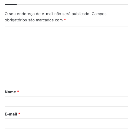
O seu endereço de e-mail não será publicado.
Campos
obrigatórios são marcados com
*
C
o
m
e
n
t
á
Nome
*
r
i
o
E-mail
*
*