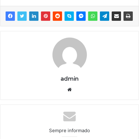
admin
We
bsi
te
Sempre informado