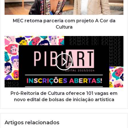
e
r
e
ç
MEC retoma parceria com projeto A Cor da
o
Cultura
d
e
e
m
a
i
l
Pró-Reitoria de Cultura oferece 101 vagas em
novo edital de bolsas de iniciação artística
Artigos relacionados