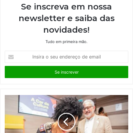
Se inscreva em nossa
newsletter e saiba das
novidades!
Tudo em primeira mão.
I
n
s
i
r
a
o
s
e
u
e
n
d