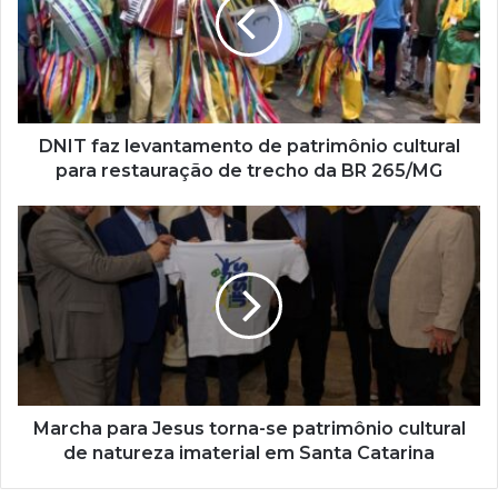
e
n
d
e
r
e
ç
DNIT faz levantamento de patrimônio cultural
o
para restauração de trecho da BR 265/MG
d
e
e
m
a
i
l
Marcha para Jesus torna-se patrimônio cultural
de natureza imaterial em Santa Catarina