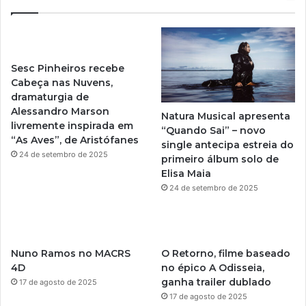
T
t
u
a
Sesc Pinheiros recebe
b
g
Cabeça nas Nuvens,
dramaturgia de
e
r
Alessandro Marson
Natura Musical apresenta
livremente inspirada em
a
“Quando Sai” – novo
“As Aves”, de Aristófanes
single antecipa estreia do
m
24 de setembro de 2025
primeiro álbum solo de
Elisa Maia
24 de setembro de 2025
Nuno Ramos no MACRS
O Retorno, filme baseado
4D
no épico A Odisseia,
ganha trailer dublado
17 de agosto de 2025
17 de agosto de 2025