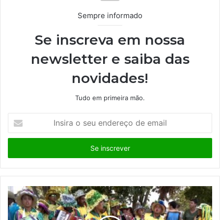
Sempre informado
Se inscreva em nossa
newsletter e saiba das
novidades!
Tudo em primeira mão.
I
n
s
i
r
a
o
s
e
u