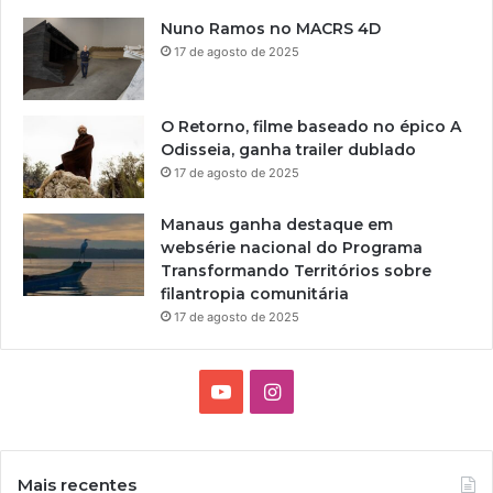
Nuno Ramos no MACRS 4D
17 de agosto de 2025
O Retorno, filme baseado no épico A
Odisseia, ganha trailer dublado
17 de agosto de 2025
Manaus ganha destaque em
websérie nacional do Programa
Transformando Territórios sobre
filantropia comunitária
17 de agosto de 2025
Y
I
o
n
u
s
Mais recentes