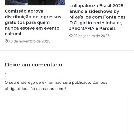
Lollapalooza Brasil 2025
Comissão aprova
anuncia sideshows by
distribuição de ingressos
Mike’s Ice com Fontaines
gratuitos para quem
D.C., girl in red + Inhaler,
nunca esteve em evento
JPEGMAFIA e Parcels
cultural
22 de janeiro de 2025
13 de novembro de 2023
Deixe um comentário
O seu endereço de e-mail não será publicado.
Campos
obrigatórios são marcados com
*
C
o
m
e