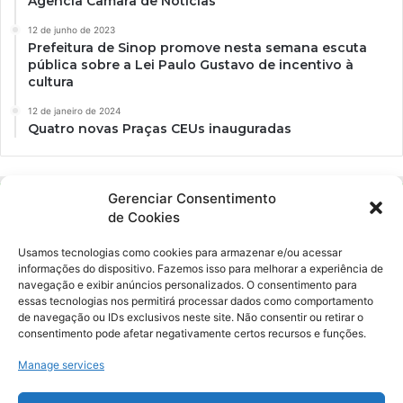
Agência Câmara de Notícias
12 de junho de 2023
Prefeitura de Sinop promove nesta semana escuta
pública sobre a Lei Paulo Gustavo de incentivo à
cultura
12 de janeiro de 2024
Quatro novas Praças CEUs inauguradas
Gerenciar Consentimento
de Cookies
Usamos tecnologias como cookies para armazenar e/ou acessar
informações do dispositivo. Fazemos isso para melhorar a experiência de
navegação e exibir anúncios personalizados. O consentimento para
essas tecnologias nos permitirá processar dados como comportamento
Ockara é uma plataforma multicultural e criativa. Nossa proposta é
de navegação ou IDs exclusivos neste site. Não consentir ou retirar o
oferecer o máximo de ferramentas para realizadores e
consentimento pode afetar negativamente certos recursos e funções.
gerenciadores de espaços criativos e culturais.
Manage services
YouTube
Instagram