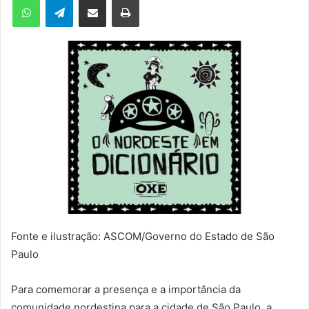
m
e
-
m
a
i
l
Fonte e ilustração: ASCOM/Governo do Estado de São
Paulo
Para comemorar a presença e a importância da
comunidade nordestina para a cidade de São Paulo, a