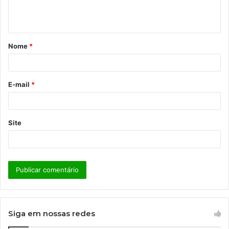
n
t
á
Nome
*
r
i
o
E-mail
*
*
Site
Siga em nossas redes