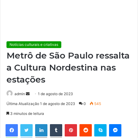
Notícias culturais e criativas
Metrô de São Paulo ressalta
a Cultura Nordestina nas
estações
admin
M
1 de agosto de 2023
a
Última Atualização 1 de agosto de 2023
0
545
n
3 minutos de leitura
d
e
Facebook
Twitter
Linkedin
Tumblr
Pinterest
Reddit
Skype
Messenger
u
WhatsApp
Telegram
Compartilhar via e-mail
Imprimir