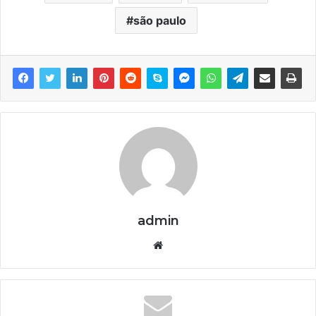
são paulo
admin
We
bsi
te