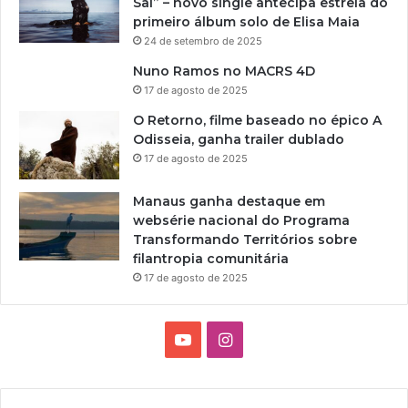
Sai” – novo single antecipa estreia do
primeiro álbum solo de Elisa Maia
24 de setembro de 2025
Nuno Ramos no MACRS 4D
17 de agosto de 2025
O Retorno, filme baseado no épico A
Odisseia, ganha trailer dublado
17 de agosto de 2025
Manaus ganha destaque em
websérie nacional do Programa
Transformando Territórios sobre
filantropia comunitária
17 de agosto de 2025
Y
I
o
n