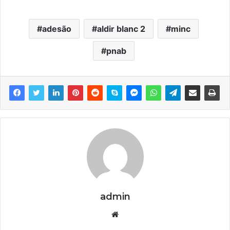
adesão
aldir blanc 2
minc
pnab
admin
We
bsi