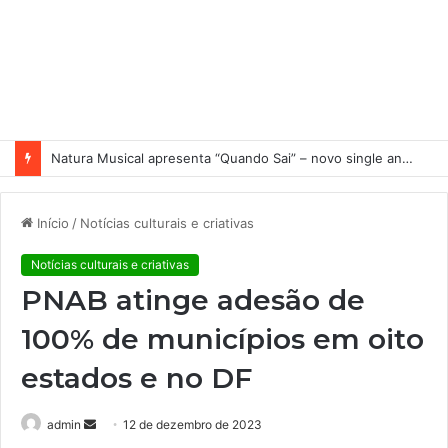
Natura Musical apresenta “Quando Sai” – novo single antecipa estreia do primeiro álbum solo de Elisa Maia
Início
/
Notícias culturais e criativas
Notícias culturais e criativas
PNAB atinge adesão de
100% de municípios em oito
estados e no DF
admin
M
12 de dezembro de 2023