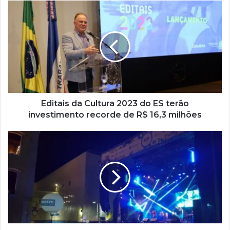
s
e
u
e
n
d
e
r
e
ç
Editais da Cultura 2023 do ES terão
o
investimento recorde de R$ 16,3 milhões
d
e
e
m
a
i
l