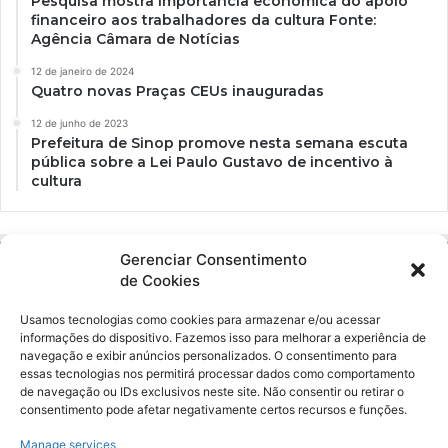
Pesquisa mostra importância econômica do apoio
financeiro aos trabalhadores da cultura Fonte:
Agência Câmara de Notícias
12 de janeiro de 2024
Quatro novas Praças CEUs inauguradas
12 de junho de 2023
Prefeitura de Sinop promove nesta semana escuta
pública sobre a Lei Paulo Gustavo de incentivo à
cultura
Gerenciar Consentimento
de Cookies
Usamos tecnologias como cookies para armazenar e/ou acessar
informações do dispositivo. Fazemos isso para melhorar a experiência de
navegação e exibir anúncios personalizados. O consentimento para
essas tecnologias nos permitirá processar dados como comportamento
Ockara é uma plataforma multicultural e criativa. Nossa proposta é
de navegação ou IDs exclusivos neste site. Não consentir ou retirar o
oferecer o máximo de ferramentas para realizadores e
consentimento pode afetar negativamente certos recursos e funções.
gerenciadores de espaços criativos e culturais.
Manage services