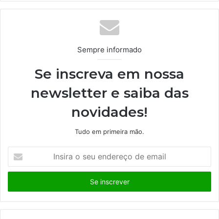
te
Sempre informado
Se inscreva em nossa
newsletter e saiba das
novidades!
Tudo em primeira mão.
I
n
s
i
r
a
o