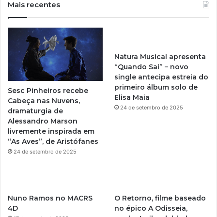
u
s
Mais recentes
T
t
u
a
Natura Musical apresenta
b
g
“Quando Sai” – novo
single antecipa estreia do
e
r
primeiro álbum solo de
Sesc Pinheiros recebe
Elisa Maia
a
Cabeça nas Nuvens,
24 de setembro de 2025
dramaturgia de
m
Alessandro Marson
livremente inspirada em
“As Aves”, de Aristófanes
24 de setembro de 2025
Nuno Ramos no MACRS
O Retorno, filme baseado
4D
no épico A Odisseia,