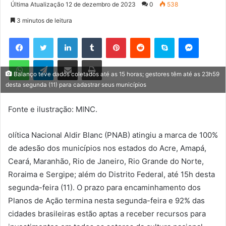
a
Última Atualização 12 de dezembro de 2023
0
538
n
3 minutos de leitura
d
e
Facebook
Twitter
Linkedin
Tumblr
Pinterest
Reddit
Skype
Messenger
u
WhatsApp
Telegram
Compartilhar via e-mail
Imprimir
m
e
Balanço teve dados coletados até as 15 horas; gestores têm até as 23h59
desta segunda (11) para cadastrar seus municípios
-
m
Fonte e ilustração: MINC.
a
i
l
olítica Nacional Aldir Blanc (PNAB) atingiu a marca de 100%
de adesão dos municípios nos estados do Acre, Amapá,
Ceará, Maranhão, Rio de Janeiro, Rio Grande do Norte,
Roraima e Sergipe; além do Distrito Federal, até 15h desta
segunda-feira (11). O prazo para encaminhamento dos
Planos de Ação termina nesta segunda-feira e 92% das
cidades brasileiras estão aptas a receber recursos para