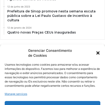
12 de junho de 2023
Prefeitura de Sinop promove nesta semana escuta
pública sobre a Lei Paulo Gustavo de incentivo à
cultura
12 de janeiro de 2024
Quatro novas Praças CEUs inauguradas
Gerenciar Consentimento
de Cookies
Usamos tecnologias como cookies para armazenar e/ou acessar
informações do dispositivo. Fazemos isso para melhorar a experiência de
navegação e exibir anúncios personalizados. O consentimento para
essas tecnologias nos permitirá processar dados como comportamento
Ockara é uma plataforma multicultural e criativa. Nossa proposta é
de navegação ou IDs exclusivos neste site. Não consentir ou retirar o
oferecer o máximo de ferramentas para realizadores e
consentimento pode afetar negativamente certos recursos e funções.
gerenciadores de espaços criativos e culturais.
Manage services
YouTube
Instagram