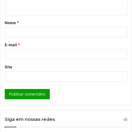
t
á
Nome
*
r
i
o
E-mail
*
*
Site
Siga em nossas redes