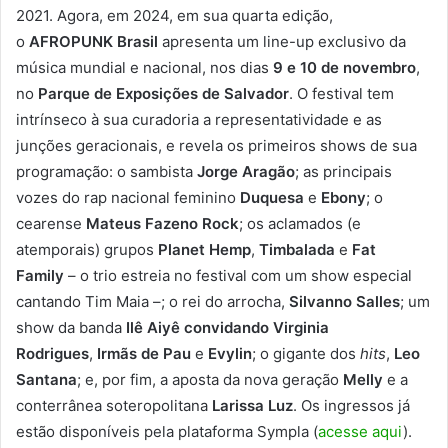
2021. Agora, em 2024, em sua quarta edição,
o
AFROPUNK Brasil
apresenta um line-up exclusivo da
música mundial e nacional, nos dias
9 e 10 de novembro
,
no
Parque de Exposições de Salvador
. O festival tem
intrínseco à sua curadoria a representatividade e as
junções geracionais, e revela os primeiros shows de sua
programação: o sambista
Jorge Aragão
; as principais
vozes do rap nacional feminino
Duquesa
e
Ebony
; o
cearense
Mateus Fazeno Rock
; os aclamados (e
atemporais) grupos
Planet Hemp
,
Timbalada
e
Fat
Family
– o trio estreia no festival com um show especial
cantando Tim Maia –; o rei do arrocha,
Silvanno Salles
; um
show da banda
Ilê Aiyê convidando Virginia
Rodrigues
,
Irmãs de Pau
e
Evylin
; o gigante dos
hits
,
Leo
Santana
; e, por fim, a aposta da nova geração
Melly
e a
conterrânea soteropolitana
Larissa Luz
. Os ingressos já
estão disponíveis pela plataforma Sympla (
acesse aqui
).