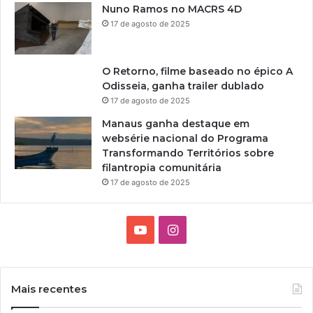
Nuno Ramos no MACRS 4D
17 de agosto de 2025
O Retorno, filme baseado no épico A
Odisseia, ganha trailer dublado
17 de agosto de 2025
Manaus ganha destaque em
websérie nacional do Programa
Transformando Territórios sobre
filantropia comunitária
17 de agosto de 2025
Y
I
o
n
u
s
Mais recentes