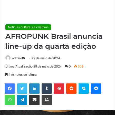
Notícias culturais e criativas
AFROPUNK Brasil anuncia
line-up da quarta edição
admin
M
29 de maio de 2024
a
Última Atualização 29 de maio de 2024
0
509
n
4 minutos de leitura
d
e
Facebook
Twitter
Linkedin
Tumblr
Pinterest
Reddit
Skype
Messenger
u
WhatsApp
Telegram
Compartilhar via e-mail
Imprimir
m
e
-
m