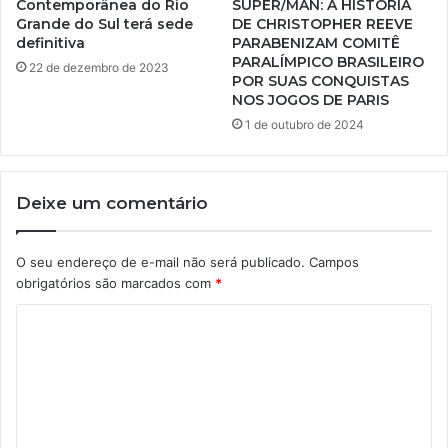
Contemporânea do Rio
SUPER/MAN: A HISTÓRIA
Grande do Sul terá sede
DE CHRISTOPHER REEVE
definitiva
PARABENIZAM COMITÊ
PARALÍMPICO BRASILEIRO
22 de dezembro de 2023
POR SUAS CONQUISTAS
NOS JOGOS DE PARIS
1 de outubro de 2024
Deixe um comentário
O seu endereço de e-mail não será publicado.
Campos
obrigatórios são marcados com
*
C
o
m
e
n