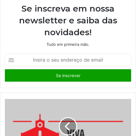
Se inscreva em nossa
newsletter e saiba das
novidades!
Tudo em primeira mão.
I
n
s
i
r
a
o
s
e
u
e
n
d