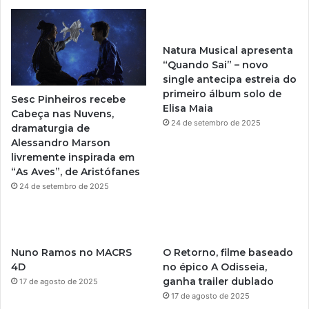
T
t
u
a
Natura Musical apresenta
b
g
“Quando Sai” – novo
single antecipa estreia do
e
r
primeiro álbum solo de
Sesc Pinheiros recebe
Elisa Maia
a
Cabeça nas Nuvens,
24 de setembro de 2025
dramaturgia de
m
Alessandro Marson
livremente inspirada em
“As Aves”, de Aristófanes
24 de setembro de 2025
Nuno Ramos no MACRS
O Retorno, filme baseado
4D
no épico A Odisseia,
ganha trailer dublado
17 de agosto de 2025
17 de agosto de 2025