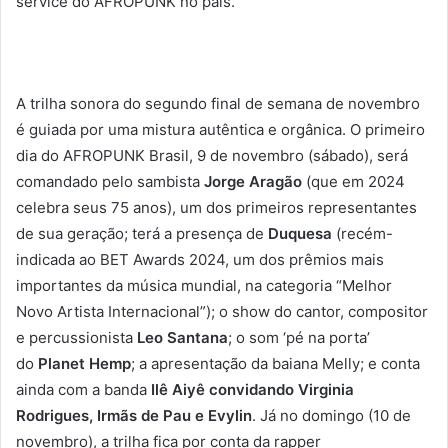
service do AFROPUNK no país.
A trilha sonora do segundo final de semana de novembro
é guiada por uma mistura autêntica e orgânica. O primeiro
dia do AFROPUNK Brasil, 9 de novembro (sábado), será
comandado pelo sambista
Jorge Aragão
(que em 2024
celebra seus 75 anos), um dos primeiros representantes
de sua geração; terá a presença de
Duquesa
(recém-
indicada ao BET Awards 2024, um dos prêmios mais
importantes da música mundial, na categoria “Melhor
Novo Artista Internacional”); o show do cantor, compositor
e percussionista
Leo Santana
; o som ‘pé na porta’
do
Planet Hemp
; a apresentação da baiana Melly; e conta
ainda com a banda
Ilê Aiyê convidando Virginia
Rodrigues, Irmãs de Pau e Evylin
. Já no domingo (10 de
novembro), a trilha fica por conta da rapper