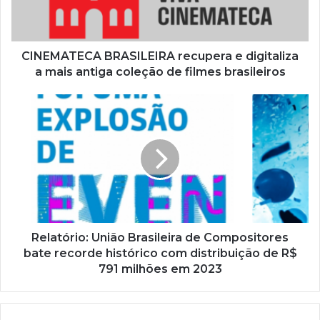
e
r
e
ç
CINEMATECA BRASILEIRA recupera e digitaliza
o
a mais antiga coleção de filmes brasileiros
d
e
e
m
a
i
l
Relatório: União Brasileira de Compositores
bate recorde histórico com distribuição de R$
791 milhões em 2023