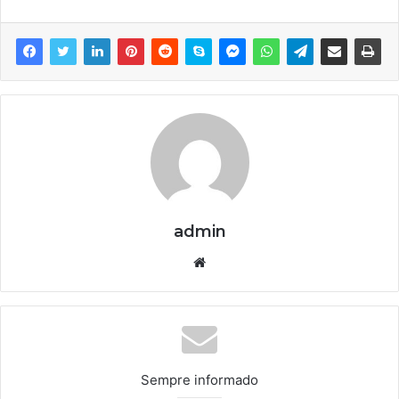
admin
We
bsi
te
Sempre informado