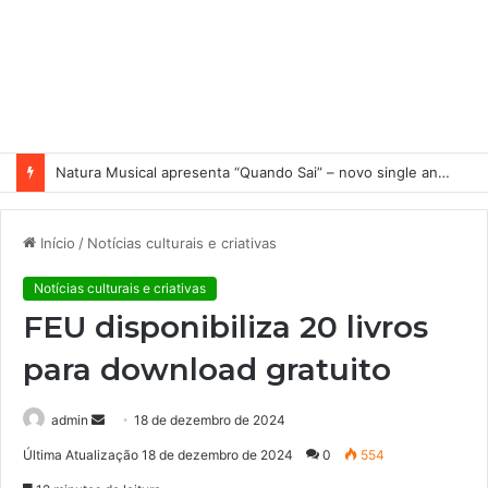
Natura Musical apresenta “Quando Sai” – novo single antecipa estreia do primeiro álbum solo de Elisa Maia
Início
/
Notícias culturais e criativas
Notícias culturais e criativas
FEU disponibiliza 20 livros
para download gratuito
admin
M
18 de dezembro de 2024
a
Última Atualização 18 de dezembro de 2024
0
554
n