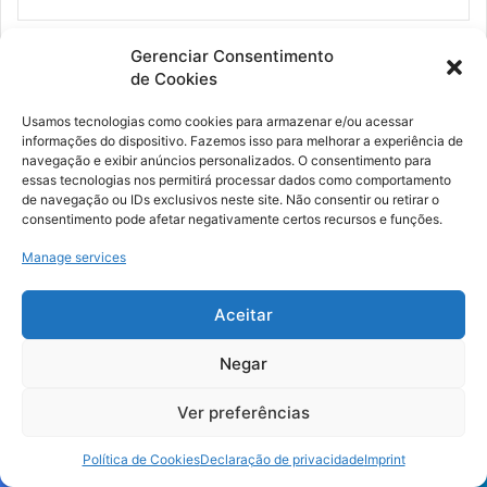
Gerenciar Consentimento
Educação financeira
de Cookies
Érika Capelato, João Victor Cezar de Oliveira, Murilo
Usamos tecnologias como cookies para armazenar e/ou acessar
Henrique Zucolotto Escardovelli
informações do dispositivo. Fazemos isso para melhorar a experiência de
navegação e exibir anúncios personalizados. O consentimento para
essas tecnologias nos permitirá processar dados como comportamento
de navegação ou IDs exclusivos neste site. Não consentir ou retirar o
consentimento pode afetar negativamente certos recursos e funções.
Educação financeira: atividades práticas para a sala de aula
surge como produto educacional originado da pesquisa
Manage services
Maratona de Educação Financeira na Educação Básica
financiada pela Fundação de Amparo à Pesquisa do Estado
Aceitar
de São Paulo – Fapesp. O livro, apoia professores do
Negar
Ensino Médio que desejam abordar, através de
metodologias ativas, a educação financeira em sua prática
Ver preferências
docente. Para isso, o texto apresenta sugestões de
atividades e metodologias priorizando temas práticos
Política de Cookies
Declaração de privacidade
Imprint
como: moeda, documentos financeiros, formas de realizar