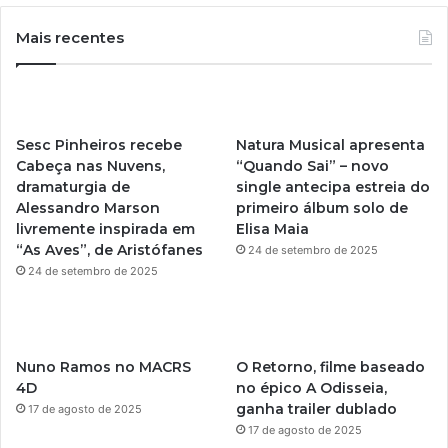
u
s
Mais recentes
T
t
u
a
Sesc Pinheiros recebe
Natura Musical apresenta
b
g
Cabeça nas Nuvens,
“Quando Sai” – novo
dramaturgia de
single antecipa estreia do
e
r
Alessandro Marson
primeiro álbum solo de
livremente inspirada em
Elisa Maia
a
“As Aves”, de Aristófanes
24 de setembro de 2025
m
24 de setembro de 2025
Nuno Ramos no MACRS
O Retorno, filme baseado
4D
no épico A Odisseia,
ganha trailer dublado
17 de agosto de 2025
17 de agosto de 2025