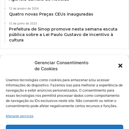
12 de janeiro de 2024
Quatro novas Praças CEUs inauguradas
12 de junho de 2023
Prefeitura de Sinop promove nesta semana escuta
pública sobre a Lei Paulo Gustavo de incentivo à
cultura
Gerenciar Consentimento
de Cookies
Usamos tecnologias como cookies para armazenar e/ou acessar
informações do dispositivo. Fazemos isso para melhorar a experiência de
navegação e exibir anúncios personalizados. O consentimento para
essas tecnologias nos permitirá processar dados como comportamento
Ockara é uma plataforma multicultural e criativa. Nossa proposta é
de navegação ou IDs exclusivos neste site. Não consentir ou retirar o
oferecer o máximo de ferramentas para realizadores e
consentimento pode afetar negativamente certos recursos e funções.
gerenciadores de espaços criativos e culturais.
Manage services
YouTube
Instagram