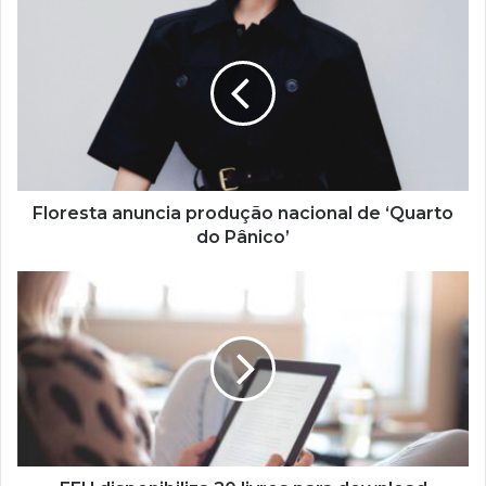
s
e
u
e
n
d
e
r
e
ç
Floresta anuncia produção nacional de ‘Quarto
o
do Pânico’
d
e
e
m
a
i
l