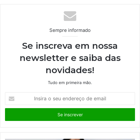
te
Sempre informado
Se inscreva em nossa
newsletter e saiba das
novidades!
Tudo em primeira mão.
I
n
s
i
r
a
o