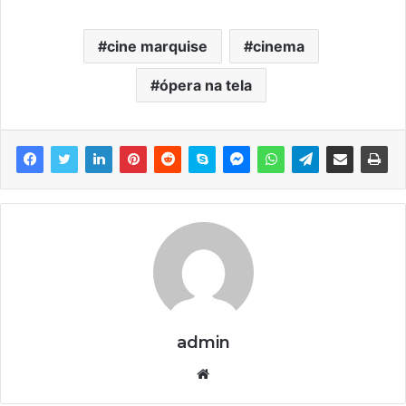
cine marquise
cinema
ópera na tela
admin
We
bsi