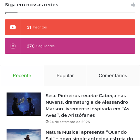
Siga em nossas redes
31
Inscritos
270
Seguidores
Recente
Popular
Comentários
Sesc Pinheiros recebe Cabeça nas
Nuvens, dramaturgia de Alessandro
Marson livremente inspirada em “As
Aves”, de Aristófanes
24 de setembro de 2025
Natura Musical apresenta “Quando
Sai” – novo single antecipa estreia do