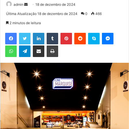
admin
M
18 de dezembro de 2024
a
Última Atualização 18 de dezembro de 2024
0
466
n
2 minutos de leitura
d
e
Facebook
Twitter
Linkedin
Tumblr
Pinterest
Reddit
Skype
Messenger
u
WhatsApp
Telegram
Compartilhar via e-mail
Imprimir
m
e
-
m
a
i
l