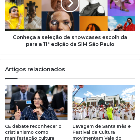
i
l
Conheça a seleção de showcases escolhida
para a 11ª edição da SIM São Paulo
Artigos relacionados
CE debate reconhecer o
Lavagem de Santa Inês e
cristianismo como
Festival da Cultura
manifestação cultural
movimentam Vale do