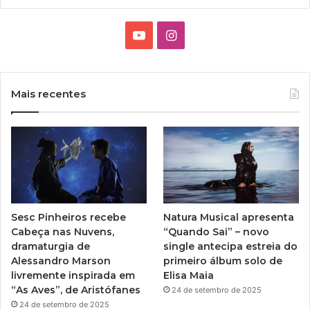
Y
I
o
n
u
s
Mais recentes
T
t
u
a
b
g
e
r
Sesc Pinheiros recebe
Natura Musical apresenta
a
Cabeça nas Nuvens,
“Quando Sai” – novo
dramaturgia de
single antecipa estreia do
m
Alessandro Marson
primeiro álbum solo de
livremente inspirada em
Elisa Maia
“As Aves”, de Aristófanes
24 de setembro de 2025
24 de setembro de 2025