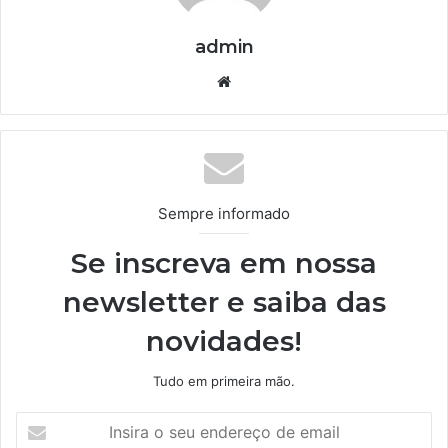
admin
We
bsi
te
Sempre informado
Se inscreva em nossa
newsletter e saiba das
novidades!
Tudo em primeira mão.
I
n