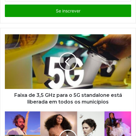
s
i
r
a
o
s
e
u
e
n
d
e
r
e
ç
Faixa de 3,5 GHz para o 5G standalone está
o
liberada em todos os municípios
d
e
e
m
a