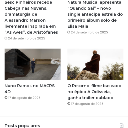
Sesc Pinheiros recebe
Natura Musical apresenta
a
Cabeça nas Nuvens,
“Quando Sai” – novo
dramaturgia de
single antecipa estreia do
m
Alessandro Marson
primeiro álbum solo de
livremente inspirada em
Elisa Maia
“As Aves”, de Aristófanes
24 de setembro de 2025
24 de setembro de 2025
Nuno Ramos no MACRS
O Retorno, filme baseado
4D
no épico A Odisseia,
ganha trailer dublado
17 de agosto de 2025
17 de agosto de 2025
Posts populares