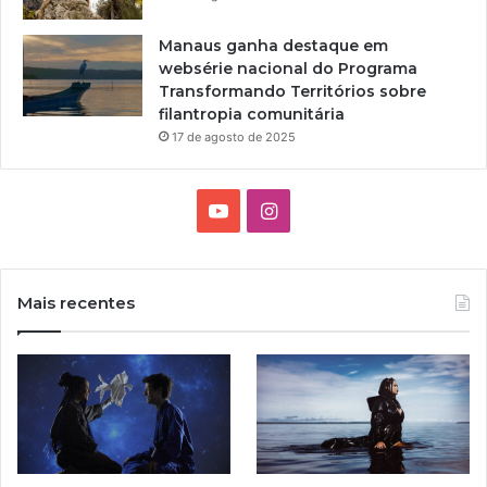
Manaus ganha destaque em
websérie nacional do Programa
Transformando Territórios sobre
filantropia comunitária
17 de agosto de 2025
Y
I
o
n
u
s
Mais recentes
T
t
u
a
b
g
e
r