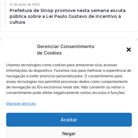
12 de junho de 2023
Prefeitura de Sinop promove nesta semana escuta
pública sobre a Lei Paulo Gustavo de incentivo à
cultura
Gerenciar Consentimento
de Cookies
Usamos tecnologias como cookies para armazenar e/ou acessar
informações do dispositivo. Fazemos isso para melhorar a experiência de
navegação e exibir anúncios personalizados. O consentimento para
essas tecnologias nos permitirá processar dados como comportamento
Ockara é uma plataforma multicultural e criativa. Nossa proposta é
de navegação ou IDs exclusivos neste site. Não consentir ou retirar o
oferecer o máximo de ferramentas para realizadores e
consentimento pode afetar negativamente certos recursos e funções.
gerenciadores de espaços criativos e culturais.
Manage services
YouTube
Instagram
Aceitar
Negar
© Merak Produções Criativas. CNPJ: 39.155.931/0001-02.