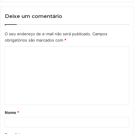
Deixe um comentário
O seu endereço de e-mail não será publicado.
Campos
obrigatórios são marcados com
*
C
o
m
e
n
t
á
Nome
*
r
i
o