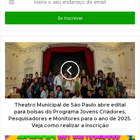
n
s
i
r
a
o
s
e
u
e
n
d
e
r
e
ç
Theatro Municipal de São Paulo abre edital
o
para bolsas do Programa Jovens Criadores,
d
Pesquisadores e Monitores para o ano de 2025.
e
Veja como realizar a inscrição
e
m