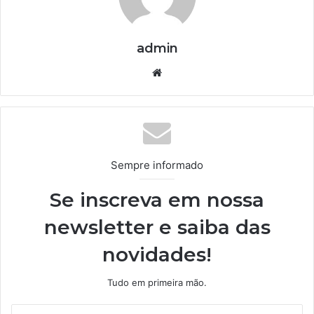
admin
We
bsi
te
Sempre informado
Se inscreva em nossa
newsletter e saiba das
novidades!
Tudo em primeira mão.
I