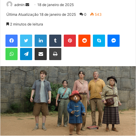
admin
M
18 de janeiro de 2025
a
Última Atualização 18 de janeiro de 2025
0
543
n
2 minutos de leitura
d
e
Facebook
Twitter
Linkedin
Tumblr
Pinterest
Reddit
Skype
Messenger
u
WhatsApp
Telegram
Compartilhar via e-mail
Imprimir
m
e
-
m
a
i
l