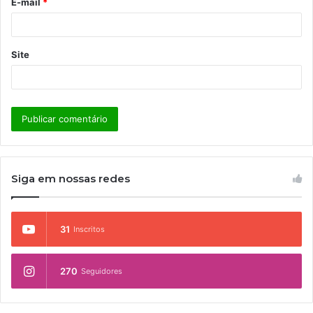
E-mail
*
*
Site
Siga em nossas redes
31
Inscritos
270
Seguidores