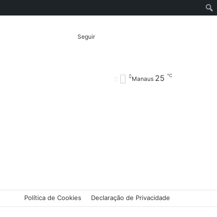
Entrar
Artigo
Barra
Switch
Procurar
Seguir
℃
25
aleatório
Lateral
skin
por
Manaus
Política de Cookies
Declaração de Privacidade