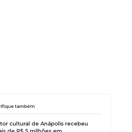
rifique também
tor cultural de Anápolis recebeu
is de R$ 5 milhões em