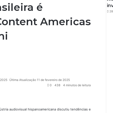
ileira é
a
in
r
28
Content Americas
mi
e 2025
Última Atualização 11 de fevereiro de 2025
0
438
4 minutos de leitura
tria audiovisual hispanoamericana discutiu tendências e