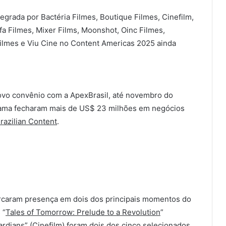
egrada por Bactéria Filmes, Boutique Filmes, Cinefilm,
fa Filmes, Mixer Films, Moonshot, Oinc Filmes,
ilmes e Viu Cine no Content Americas 2025 ainda
ovo convênio com a ApexBrasil, até novembro do
ama fecharam mais de US$ 23 milhões em negócios
razilian Content
.
rcaram presença em dois dos principais momentos do
 “
Tales of Tomorrow: Prelude to a Revolution
”
ardians
” (Cinefilm) foram dois dos cinco selecionados