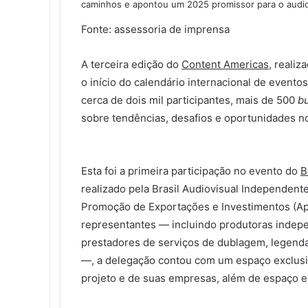
caminhos e apontou um 2025 promissor para o audiov
b
t
e
l
e
i
e
e
e
s
g
a
i
o
e
d
r
r
t
n
n
A
r
r
m
Fonte: assessoria de imprensa
o
r
i
e
g
g
p
a
t
i
k
n
s
e
e
p
m
i
r
A terceira edição do
Content Americas
, reali
t
r
r
l
o início do calendário internacional de evento
h
a
cerca de dois mil participantes, mais de 500
b
r
sobre tendências, desafios e oportunidades n
v
i
a
e
Esta foi a primeira participação no evento do
B
-
realizado pela Brasil Audiovisual Independent
m
Promoção de Exportações e Investimentos (Ap
a
representantes — incluindo produtoras indepe
i
l
prestadores de serviços de dublagem, legenda
—, a delegação contou com um espaço exclus
projeto e de suas empresas, além de espaço e