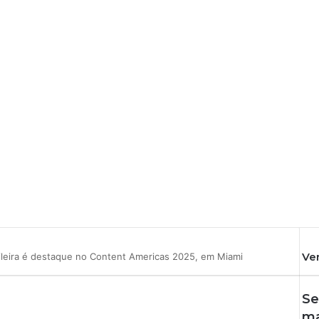
Ve
ileira é destaque no Content Americas 2025, em Miami
F
e
Se
c
h
ma