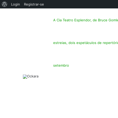
Sobre
Login
Registrar-se
o
A Cia Teatro Esplendor, de Bruce Gom
WordPress
estreias, dois espetáculos de repertóri
setembro
Facebook
Twitter
Linkedin
Messenger
Messenger
Compartilhar
Imprimir
Previous
via