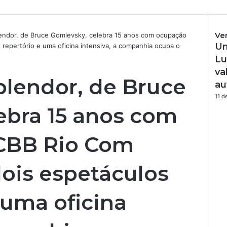
Ve
lendor, de Bruce Gomlevsky, celebra 15 anos com ocupação
Um
repertório e uma oficina intensiva, a companhia ocupa o
F
e
Lu
c
va
h
plendor, de Bruce
au
a
11 d
r
ebra 15 anos com
CBB Rio Com
dois espetáculos
 uma oficina