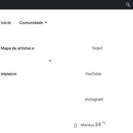
Entrar
Artigo
Barra
Switch
Procurar
Início
Comunidade
aleatório
Lateral
skin
por
Mapa de artistas e
Seguir
espaços
YouTube
Instagram
℃
24
Manaus