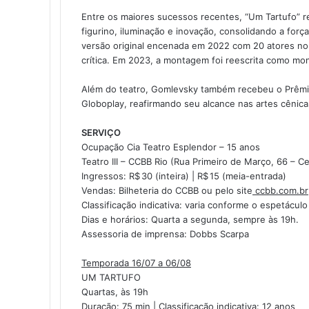
Entre os maiores sucessos recentes, “Um Tartufo” r
figurino, iluminação e inovação, consolidando a forç
versão original encenada em 2022 com 20 atores no
crítica. Em 2023, a montagem foi reescrita como mo
Além do teatro, Gomlevsky também recebeu o Prêmio 
Globoplay, reafirmando seu alcance nas artes cênica
SERVIÇO
Ocupação Cia Teatro Esplendor – 15 anos
Teatro III – CCBB Rio (Rua Primeiro de Março, 66 – C
Ingressos: R$ 30 (inteira) | R$ 15 (meia-entrada)
Vendas: Bilheteria do CCBB ou pelo site
ccbb.com.br
Classificação indicativa: varia conforme o espetáculo
Dias e horários: Quarta a segunda, sempre às 19h.
Assessoria de imprensa: Dobbs Scarpa
Temporada 16/07 a 06/08
UM TARTUFO
Quartas, às 19h
Duração: 75 min | Classificação indicativa: 12 anos