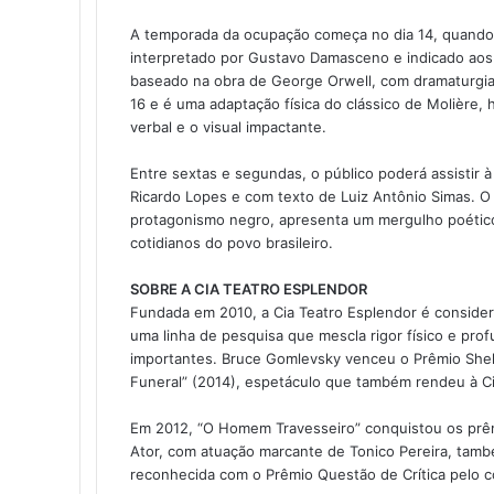
A temporada da ocupação começa no dia 14, quando
interpretado por Gustavo Damasceno e indicado aos
baseado na obra de George Orwell, com dramaturgia d
16 e é uma adaptação física do clássico de Molière,
verbal e o visual impactante.
Entre sextas e segundas, o público poderá assistir à
Ricardo Lopes e com texto de Luiz Antônio Simas. O 
protagonismo negro, apresenta um mergulho poético 
cotidianos do povo brasileiro.
SOBRE A CIA TEATRO ESPLENDOR
Fundada em 2010, a Cia Teatro Esplendor é consider
uma linha de pesquisa que mescla rigor físico e pro
importantes. Bruce Gomlevsky venceu o Prêmio Shell 
Funeral” (2014), espetáculo que também rendeu à C
Em 2012, “O Homem Travesseiro” conquistou os prêm
Ator, com atuação marcante de Tonico Pereira, també
reconhecida com o Prêmio Questão de Crítica pelo c