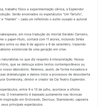
a, trabalho físico e experimentação cênica, a Esplendor
produção. Serão encenados os espetáculos “Um Tartufo”,
 e “Hamlet” – cada um refletindo o estilo ousado e autoral
hakespeare, em nova tradução do imortal Geraldo Carneiro,
o papel-título, contará com 11 atores, incluindo Sirléa
alco entre os dias 8 de agosto e 8 de setembro, trazendo
abismo existencial de uma geração em crise.
aturalistas no que diz respeito à interpretação. Nossa
rtório, que se debruça sobre textos contemporâneos ou
a o nosso laboratório. Relemos, assim, de forma inovadora e
 essas dramaturgias e damos início a processos de descoberta
uce Gomlevsky, diretor e criador da Cia Teatro Esplendor.
espetáculos, entre 9 e 13 de julho, acontece a oficina
révia. O treinamento é baseado justamente nas técnicas
m inspiração em Grotowski, Decroux, Stanislavski, capoeira
 seus principais espetáculos.