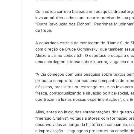
h
a
Com sólida carreira baseada em pesquisa dramatúrgic
r
leva ao público carioca um recorte preciso de sua 
v
“Outra Revolução dos Bichos”, “Pedrinhas Miudinhas”
i
da trupe.
a
e
A aguardada estreia da montagem de “Hamlet”, de S
-
com direção de Bruce Gomlevsky, que também assume 
m
Aleixo e Jaime Leibovitch. O espetáculo ocupará o p
a
uma abordagem intensa sobre loucura, vingança e o 
i
l
“A Cia começou com uma pesquisa sobre textos bem n
proposta sempre foi sermos uma companhia de repe
clássicos, brasileiros ou estrangeiros, e os leva par
fresca, contextualizando a situação política-social,
que trazem à luz as nossas experimentações”, diz Br
Aliás, antes do início das apresentações dos quatro 
“Imersão Criativa”, voltada a atores com formação p
desenvolvidas ao longo da história da companhia, co
e improvisação – linguagens presentes na criação de