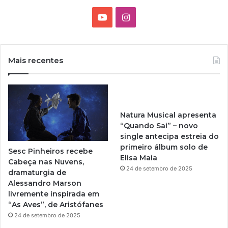
Y
I
o
n
u
s
Mais recentes
T
t
u
a
Natura Musical apresenta
b
g
“Quando Sai” – novo
single antecipa estreia do
e
r
primeiro álbum solo de
Sesc Pinheiros recebe
Elisa Maia
a
Cabeça nas Nuvens,
24 de setembro de 2025
dramaturgia de
m
Alessandro Marson
livremente inspirada em
“As Aves”, de Aristófanes
24 de setembro de 2025