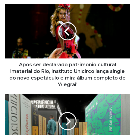
o
s
e
u
e
n
d
e
r
e
ç
Após ser declarado patrimônio cultural
o
imaterial do Rio, Instituto Unicirco lança single
d
do novo espetáculo e mira álbum completo de
e
‘Alegrai’
e
m
a
i
l