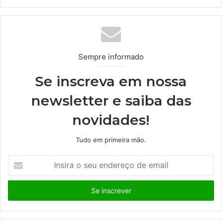
bsi
te
Sempre informado
Se inscreva em nossa
newsletter e saiba das
novidades!
Tudo em primeira mão.
I
n
s
i
r
a