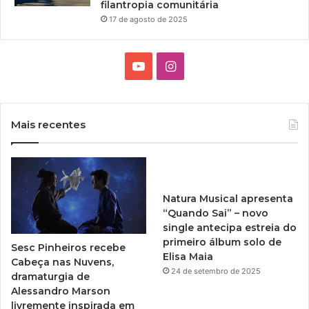
filantropia comunitária
17 de agosto de 2025
Y
I
o
n
u
s
Mais recentes
T
t
u
a
Natura Musical apresenta
b
g
“Quando Sai” – novo
single antecipa estreia do
e
r
primeiro álbum solo de
Sesc Pinheiros recebe
Elisa Maia
a
Cabeça nas Nuvens,
24 de setembro de 2025
dramaturgia de
m
Alessandro Marson
livremente inspirada em