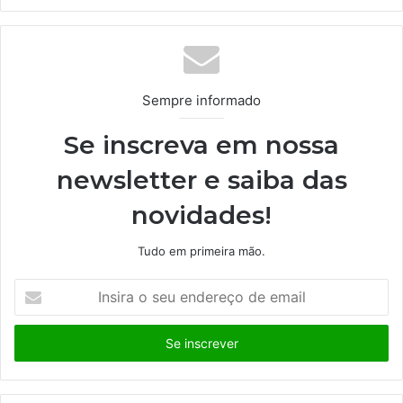
bsi
te
Sempre informado
Se inscreva em nossa
newsletter e saiba das
novidades!
Tudo em primeira mão.
I
n
s
i
r
a
o