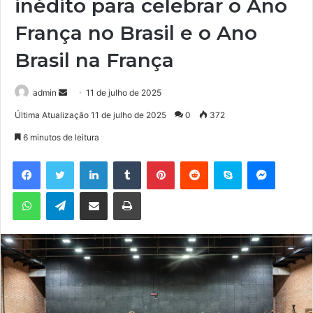
inédito para celebrar o Ano
França no Brasil e o Ano
Brasil na França
admin
M
11 de julho de 2025
a
Última Atualização 11 de julho de 2025
0
372
n
6 minutos de leitura
d
e
Facebook
Twitter
Linkedin
Tumblr
Pinterest
Reddit
Skype
Messenger
u
WhatsApp
Telegram
Compartilhar via e-mail
Imprimir
m
e
-
m
a
i
l