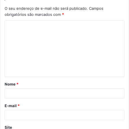
O seu endereço de e-mail não será publicado.
Campos
obrigatórios são marcados com
*
C
o
m
e
n
t
á
Nome
*
r
i
o
E-mail
*
*
Site