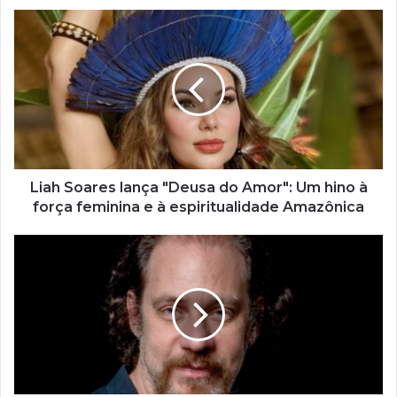
s
e
u
e
n
d
e
r
e
ç
Liah Soares lança "Deusa do Amor": Um hino à
o
força feminina e à espiritualidade Amazônica
d
e
e
m
a
i
l