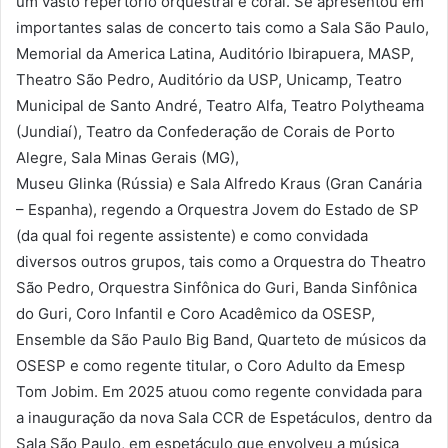
um vasto repertório orquestral e coral. Se apresentou em
importantes salas de concerto tais como a Sala São Paulo,
Memorial da America Latina, Auditório Ibirapuera, MASP,
Theatro São Pedro, Auditório da USP, Unicamp, Teatro
Municipal de Santo André, Teatro Alfa, Teatro Polytheama
(Jundiaí), Teatro da Confederação de Corais de Porto
Alegre, Sala Minas Gerais (MG),
Museu Glinka (Rússia) e Sala Alfredo Kraus (Gran Canária
– Espanha), regendo a Orquestra Jovem do Estado de SP
(da qual foi regente assistente) e como convidada
diversos outros grupos, tais como a Orquestra do Theatro
São Pedro, Orquestra Sinfônica do Guri, Banda Sinfônica
do Guri, Coro Infantil e Coro Acadêmico da OSESP,
Ensemble da São Paulo Big Band, Quarteto de músicos da
OSESP e como regente titular, o Coro Adulto da Emesp
Tom Jobim. Em 2025 atuou como regente convidada para
a inauguração da nova Sala CCR de Espetáculos, dentro da
Sala São Paulo, em espetáculo que envolveu a música