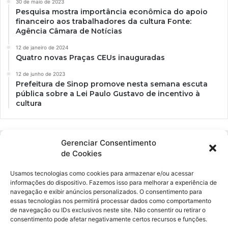
30 de maio de 2023
Pesquisa mostra importância econômica do apoio
financeiro aos trabalhadores da cultura Fonte:
Agência Câmara de Notícias
12 de janeiro de 2024
Quatro novas Praças CEUs inauguradas
12 de junho de 2023
Prefeitura de Sinop promove nesta semana escuta
pública sobre a Lei Paulo Gustavo de incentivo à
cultura
Gerenciar Consentimento
de Cookies
Usamos tecnologias como cookies para armazenar e/ou acessar
informações do dispositivo. Fazemos isso para melhorar a experiência de
navegação e exibir anúncios personalizados. O consentimento para
essas tecnologias nos permitirá processar dados como comportamento
Ockara é uma plataforma multicultural e criativa. Nossa proposta é
de navegação ou IDs exclusivos neste site. Não consentir ou retirar o
oferecer o máximo de ferramentas para realizadores e
consentimento pode afetar negativamente certos recursos e funções.
gerenciadores de espaços criativos e culturais.