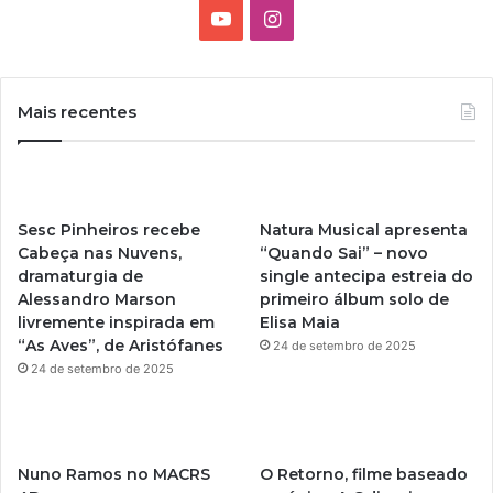
Y
I
o
n
u
s
Mais recentes
T
t
u
a
Sesc Pinheiros recebe
Natura Musical apresenta
b
g
Cabeça nas Nuvens,
“Quando Sai” – novo
dramaturgia de
single antecipa estreia do
e
r
Alessandro Marson
primeiro álbum solo de
livremente inspirada em
Elisa Maia
a
“As Aves”, de Aristófanes
24 de setembro de 2025
m
24 de setembro de 2025
Nuno Ramos no MACRS
O Retorno, filme baseado