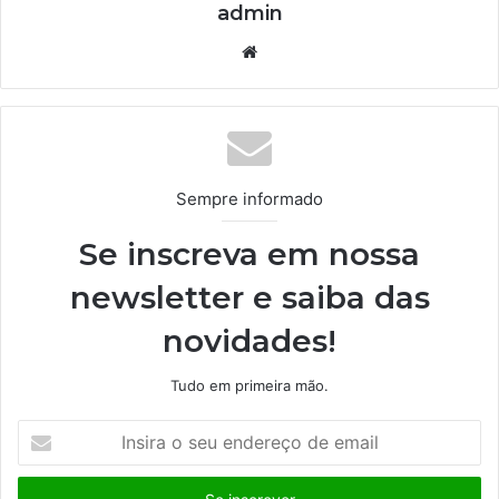
admin
We
bsi
te
Sempre informado
Se inscreva em nossa
newsletter e saiba das
novidades!
Tudo em primeira mão.
I
n
s