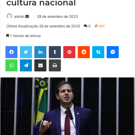
cultura nacional
admin
M
28 de setembro de 2023
a
Última Atualização 28 de setembro de 2023
0
661
n
1 minuto de leitura
d
e
Facebook
Twitter
Linkedin
Tumblr
Pinterest
Reddit
Skype
Messenger
u
WhatsApp
Telegram
Compartilhar via e-mail
Imprimir
m
e
-
m
a
i
l