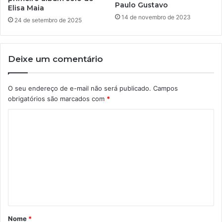
Paulo Gustavo
Elisa Maia
14 de novembro de 2023
24 de setembro de 2025
Deixe um comentário
O seu endereço de e-mail não será publicado.
Campos
obrigatórios são marcados com
*
C
o
m
e
n
t
á
Nome
*
r