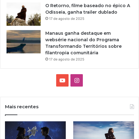
O Retorno, filme baseado no épico A
Odisseia, ganha trailer dublado
17 de agosto de 2025
Manaus ganha destaque em
websérie nacional do Programa
Transformando Territórios sobre
filantropia comunitária
17 de agosto de 2025
Y
I
o
n
u
s
Mais recentes
T
t
u
a