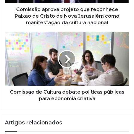
e
ç
Comissão aprova projeto que reconhece
o
Paixão de Cristo de Nova Jerusalém como
d
manifestação da cultura nacional
e
e
m
a
i
l
Comissão de Cultura debate políticas públicas
para economia criativa
Artigos relacionados