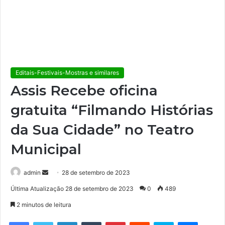
Editais-Festivais-Mostras e similares
Assis Recebe oficina
gratuita “Filmando Histórias
da Sua Cidade” no Teatro
Municipal
admin
M
28 de setembro de 2023
a
Última Atualização 28 de setembro de 2023
0
489
n
2 minutos de leitura
d
e
Facebook
Twitter
Linkedin
Tumblr
Pinterest
Reddit
Skype
Messenger