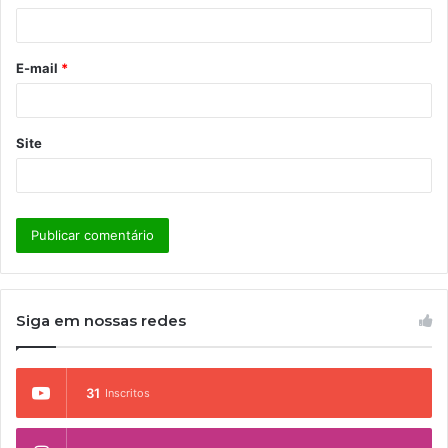
i
o
E-mail
*
*
Site
Siga em nossas redes
31
Inscritos