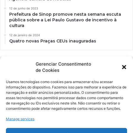
12 de junho de 2023
Prefeitura de Sinop promove nesta semana escuta
pública sobre a Lei Paulo Gustavo de incentivo à
cultura
12 de janeiro de 2024
Quatro novas Praças CEUs inauguradas
Gerenciar Consentimento
de Cookies
Usamos tecnologias como cookies para armazenar e/ou acessar
informações do dispositivo. Fazemos isso para melhorar a experiência de
navegação e exibir anúncios personalizados. O consentimento para
essas tecnologias nos permitirá processar dados como comportamento
Ockara é uma plataforma multicultural e criativa. Nossa proposta é
de navegação ou IDs exclusivos neste site. Não consentir ou retirar o
oferecer o máximo de ferramentas para realizadores e
consentimento pode afetar negativamente certos recursos e funções.
gerenciadores de espaços criativos e culturais.
Manage services
YouTube
Instagram