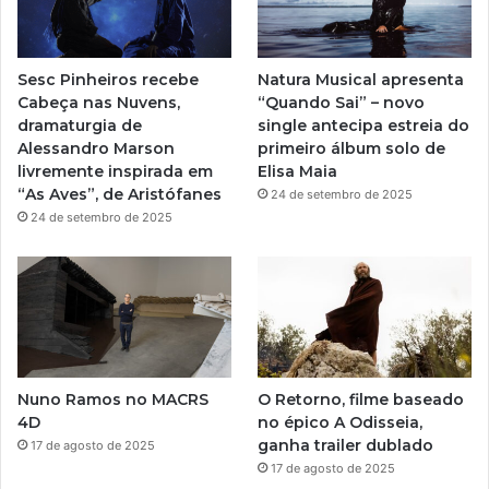
b
g
e
r
Sesc Pinheiros recebe
Natura Musical apresenta
a
Cabeça nas Nuvens,
“Quando Sai” – novo
dramaturgia de
single antecipa estreia do
m
Alessandro Marson
primeiro álbum solo de
livremente inspirada em
Elisa Maia
“As Aves”, de Aristófanes
24 de setembro de 2025
24 de setembro de 2025
Nuno Ramos no MACRS
O Retorno, filme baseado
4D
no épico A Odisseia,
ganha trailer dublado
17 de agosto de 2025
17 de agosto de 2025