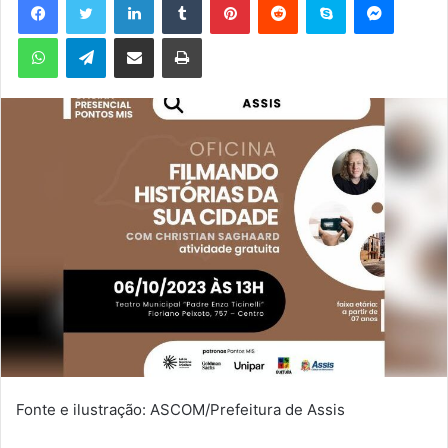
u
WhatsApp
Telegram
Compartilhar via e-mail
Imprimir
m
e
-
m
a
i
l
Fonte e ilustração: ASCOM/Prefeitura de Assis