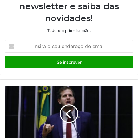
newsletter e saiba das
novidades!
Tudo em primeira mão.
I
n
s
i
r
a
o
s
e
u
e
n
d
e
r