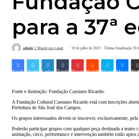
Fundação Cu
para a 37ª 
admin
Mande um e-mail
19 de julho de 2023
Última Atualização 19 
Facebook
Twitter
Linkedin
Tumblr
Pinterest
Reddit
Skype
Messenger
Compartilhar via e-mai
Fonte e ilustração: Fundação Cassiano Ricardo.
A Fundação Cultural Cassiano Ricardo está com inscrições abertas
Prefeitura de São José dos Campos.
Os grupos interessados devem se inscrever, exclusivamente, pel
Poderão participar grupos com qualquer peça destinada a teatro co
animação, circo, performance e intervenção também estão aptos a 