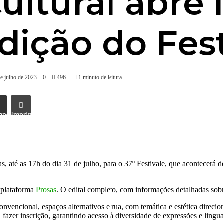
ltural abre 
edição do Fes
de julho de 2023
0
496
1 minuto de leitura
l
Imprimir
, até as 17h do dia 31 de julho, para o 37º Festivale, que acontecerá d
a plataforma
Prosas
. O edital completo, com informações detalhadas sobre
nvencional, espaços alternativos e rua, com temática e estética direcio
fazer inscrição, garantindo acesso à diversidade de expressões e lingu