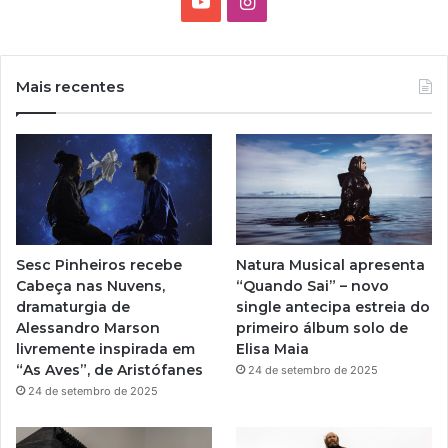
Y
I
o
n
u
s
Mais recentes
T
t
u
a
b
g
e
r
Sesc Pinheiros recebe
Natura Musical apresenta
a
Cabeça nas Nuvens,
“Quando Sai” – novo
dramaturgia de
single antecipa estreia do
m
Alessandro Marson
primeiro álbum solo de
livremente inspirada em
Elisa Maia
“As Aves”, de Aristófanes
24 de setembro de 2025
24 de setembro de 2025