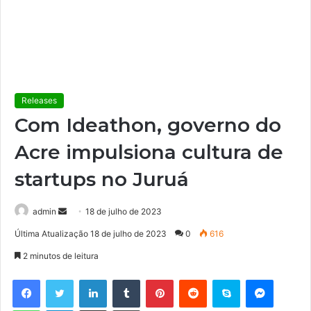
Releases
Com Ideathon, governo do
Acre impulsiona cultura de
startups no Juruá
admin
M
18 de julho de 2023
a
Última Atualização 18 de julho de 2023
0
616
n
2 minutos de leitura
d
e
Facebook
Twitter
Linkedin
Tumblr
Pinterest
Reddit
Skype
Messenger
u
WhatsApp
Telegram
Compartilhar via e-mail
Imprimir