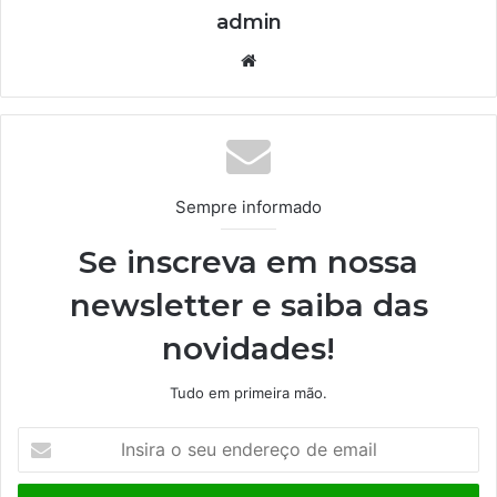
admin
We
bsi
te
Sempre informado
Se inscreva em nossa
newsletter e saiba das
novidades!
Tudo em primeira mão.
I
n
s