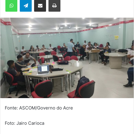
m
e
-
m
a
i
l
Fonte: ASCOM/Governo do Acre
Foto: Jairo Carioca