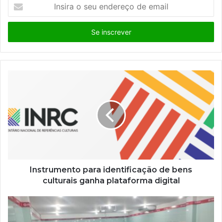
I
n
s
i
r
a
o
s
e
u
e
n
d
e
r
e
ç
Instrumento para identificação de bens
o
culturais ganha plataforma digital
d
e
e
m