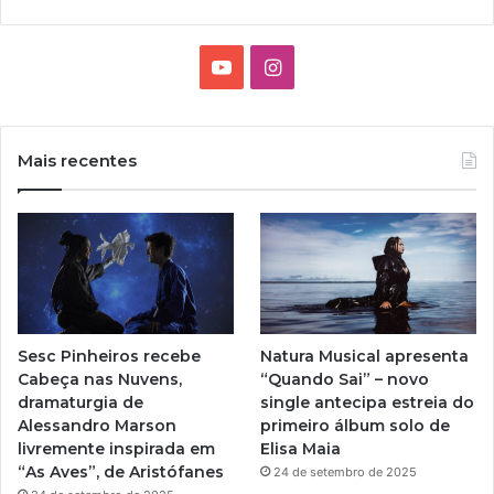
Y
I
o
n
u
s
Mais recentes
T
t
u
a
b
g
e
r
Sesc Pinheiros recebe
Natura Musical apresenta
a
Cabeça nas Nuvens,
“Quando Sai” – novo
dramaturgia de
single antecipa estreia do
m
Alessandro Marson
primeiro álbum solo de
livremente inspirada em
Elisa Maia
“As Aves”, de Aristófanes
24 de setembro de 2025