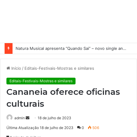
Natura Musical apresenta “Quando Sai” – novo single antecipa estreia do primeiro álbum solo de Elisa Maia
Início
/
Editais-Festivais-Mostras e similares
Editais-Festivais-Mostras e similares
Cananeia oferece oficinas
culturais
admin
M
18 de julho de 2023
a
Última Atualização 18 de julho de 2023
0
506
n