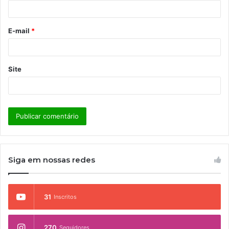
i
o
E-mail
*
*
Site
Siga em nossas redes
31
Inscritos
270
Seguidores