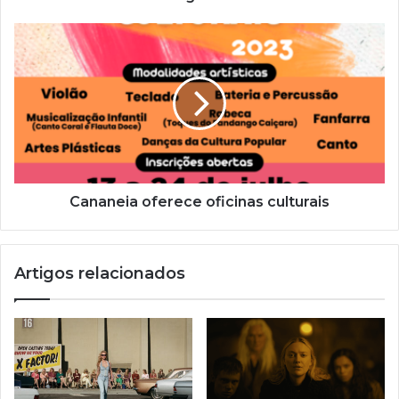
d
e
e
m
a
i
l
Cananeia oferece oficinas culturais
Artigos relacionados