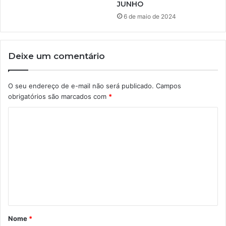
JUNHO
6 de maio de 2024
Deixe um comentário
O seu endereço de e-mail não será publicado.
Campos
obrigatórios são marcados com
*
C
o
m
e
n
t
á
Nome
*
r