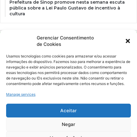
Prefeitura de Sinop promove nesta semana escuta
pública sobre a Lei Paulo Gustavo de incentivo à
cultura
Gerenciar Consentimento
de Cookies
Usamos tecnologias como cookies para armazenar e/ou acessar
informações do dispositivo. Fazemos isso para melhorar a experiência de
navegação e exibir anúncios personalizados. O consentimento para
essas tecnologias nos permitirá processar dados como comportamento
Ockara é uma plataforma multicultural e criativa. Nossa proposta é
de navegação ou IDs exclusivos neste site. Não consentir ou retirar o
oferecer o máximo de ferramentas para realizadores e
consentimento pode afetar negativamente certos recursos e funções.
gerenciadores de espaços criativos e culturais.
Manage services
YouTube
Instagram
Aceitar
Negar
© Merak Produções Criativas. CNPJ: 39.155.931/0001-02.
Inscrição Municipal: 47927301. Todos os direitos Reservados.