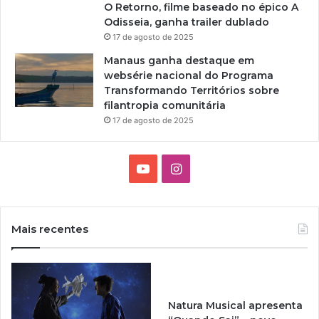
O Retorno, filme baseado no épico A
Odisseia, ganha trailer dublado
17 de agosto de 2025
Manaus ganha destaque em
websérie nacional do Programa
Transformando Territórios sobre
filantropia comunitária
17 de agosto de 2025
Y
I
o
n
u
s
Mais recentes
T
t
u
a
Natura Musical apresenta
b
g