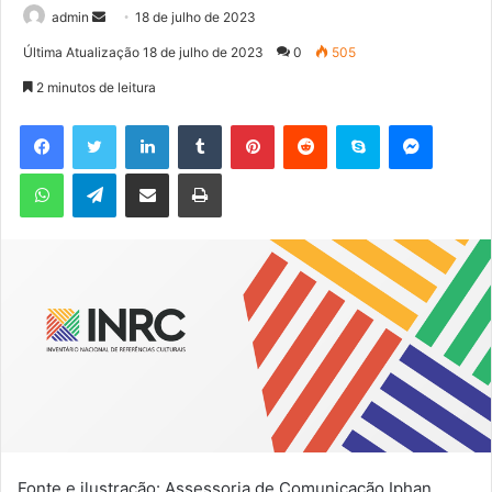
admin
M
18 de julho de 2023
a
Última Atualização 18 de julho de 2023
0
505
n
2 minutos de leitura
d
e
Facebook
Twitter
Linkedin
Tumblr
Pinterest
Reddit
Skype
Messenger
u
WhatsApp
Telegram
Compartilhar via e-mail
Imprimir
m
e
-
m
a
i
l
Fonte e ilustração: Assessoria de Comunicação Iphan