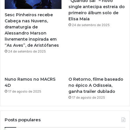
“Quando Sai” – novo
single antecipa estreia do
e
r
primeiro álbum solo de
Sesc Pinheiros recebe
Elisa Maia
a
Cabeça nas Nuvens,
24 de setembro de 2025
dramaturgia de
m
Alessandro Marson
livremente inspirada em
“As Aves”, de Aristófanes
24 de setembro de 2025
Nuno Ramos no MACRS
O Retorno, filme baseado
4D
no épico A Odisseia,
ganha trailer dublado
17 de agosto de 2025
17 de agosto de 2025
Posts populares