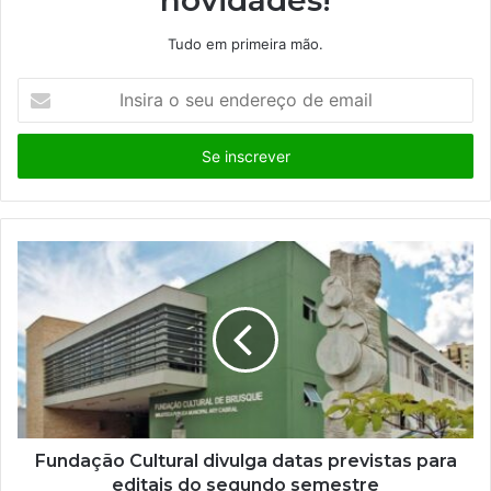
Tudo em primeira mão.
I
n
s
i
r
a
o
s
e
u
e
n
d
e
r
e
ç
Fundação Cultural divulga datas previstas para
o
editais do segundo semestre