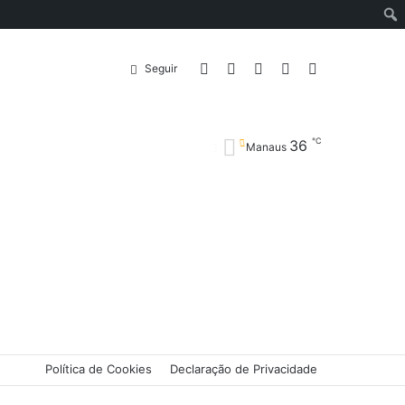
Entrar
Artigo
Barra
Switch
Procurar
Seguir
℃
36
aleatório
Lateral
skin
por
Manaus
Política de Cookies
Declaração de Privacidade