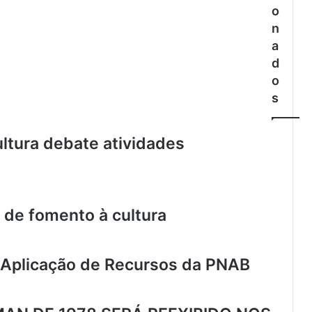
o
n
a
d
o
s
ltura debate atividades
 de fomento à cultura
 Aplicação de Recursos da PNAB