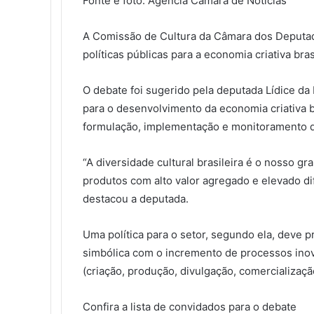
Fonte e foto: Agência Câmara de Notícias
b
t
e
l
e
i
e
e
e
s
g
a
i
o
e
d
r
r
t
n
n
A
r
r
m
A Comissão de Cultura da Câmara dos Deputado
o
r
i
e
g
g
p
a
t
i
políticas públicas para a economia criativa bra
k
n
s
e
e
p
m
i
r
t
r
r
l
h
O debate foi sugerido pela deputada Lídice da
a
para o desenvolvimento da economia criativa br
r
formulação, implementação e monitoramento de 
v
i
a
“A diversidade cultural brasileira é o nosso gr
e
produtos com alto valor agregado e elevado di
-
destacou a deputada.
m
a
i
Uma política para o setor, segundo ela, deve
l
simbólica com o incremento de processos ino
(criação, produção, divulgação, comercializaç
Confira a lista de convidados para o debate