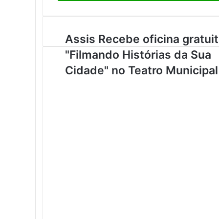
r
a
o
s
Assis Recebe oficina gratui
e
"Filmando Histórias da Sua
u
e
Cidade" no Teatro Municipal
n
d
e
r
e
ç
o
d
e
e
m
a
i
l