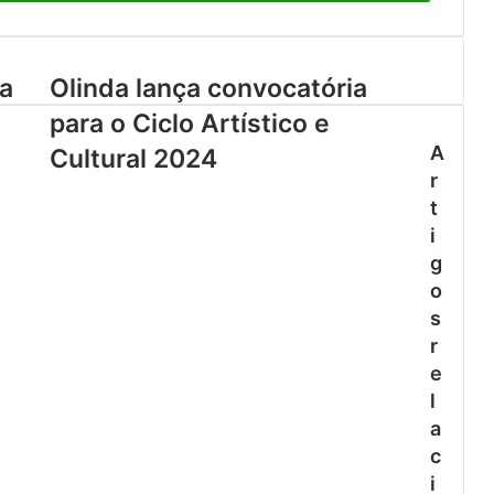
ta
Olinda lança convocatória
para o Ciclo Artístico e
A
Cultural 2024
r
t
i
g
o
s
r
e
l
a
c
i