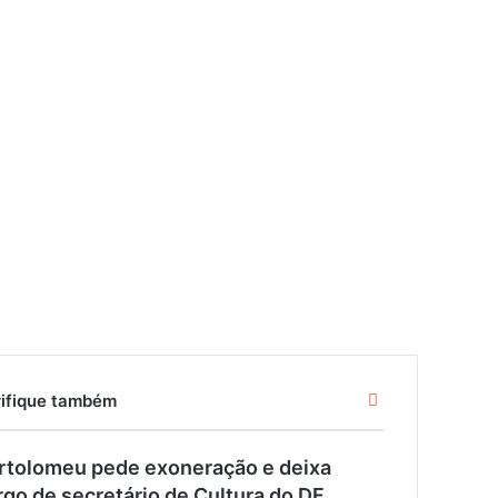
F
rifique também
e
c
rtolomeu pede exoneração e deixa
h
a
rgo de secretário de Cultura do DF