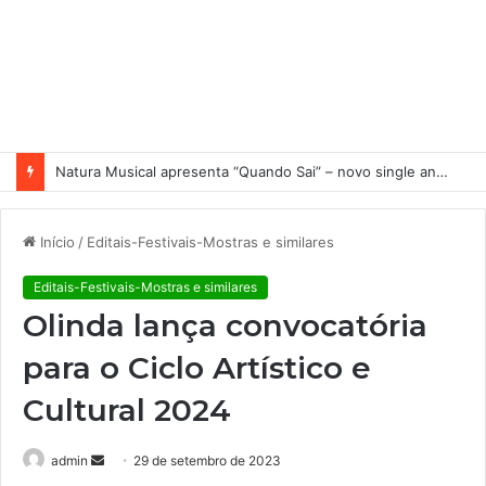
Natura Musical apresenta “Quando Sai” – novo single antecipa estreia do primeiro álbum solo de Elisa Maia
Início
/
Editais-Festivais-Mostras e similares
Editais-Festivais-Mostras e similares
Olinda lança convocatória
para o Ciclo Artístico e
Cultural 2024
admin
M
29 de setembro de 2023