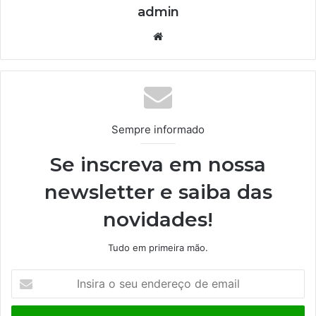
admin
We
bsi
te
Sempre informado
Se inscreva em nossa
newsletter e saiba das
novidades!
Tudo em primeira mão.
I
n
s