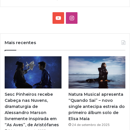
Y
I
o
n
u
s
Mais recentes
T
t
u
a
b
g
e
r
Sesc Pinheiros recebe
Natura Musical apresenta
a
Cabeça nas Nuvens,
“Quando Sai” – novo
dramaturgia de
single antecipa estreia do
m
Alessandro Marson
primeiro álbum solo de
livremente inspirada em
Elisa Maia
“As Aves”, de Aristófanes
24 de setembro de 2025