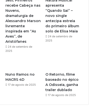
Sesc Pinheiros
Natura Musical
recebe Cabeça nas
apresenta
e
r
Nuvens,
“Quando Sai” –
dramaturgia de
novo single
a
Alessandro Marson
antecipa estreia
livremente
do primeiro álbum
m
inspirada em “As
solo de Elisa Maia
Aves”, de
24 de setembro de
2025
Aristófanes
24 de setembro de
2025
Nuno Ramos no
O Retorno, filme
MACRS 4D
baseado no épico
A Odisseia, ganha
17 de agosto de 2025
trailer dublado
17 de agosto de 2025