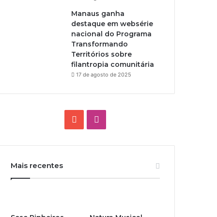
Manaus ganha
destaque em websérie
nacional do Programa
Transformando
Territórios sobre
filantropia comunitária
17 de agosto de 2025
Y
I
o
n
u
s
Mais recentes
T
t
u
a
b
g