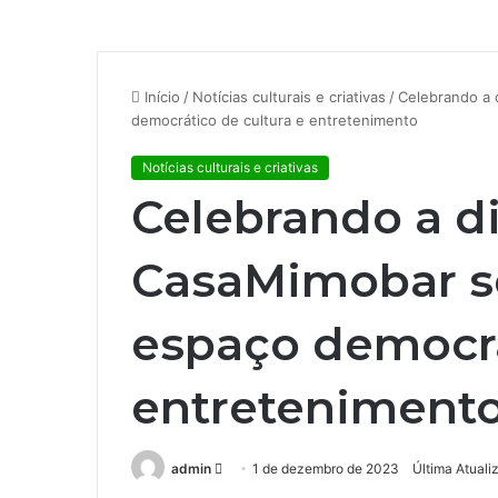
Início
/
Notícias culturais e criativas
/
Celebrando a 
democrático de cultura e entretenimento
Notícias culturais e criativas
Celebrando a d
CasaMimobar s
espaço democrá
entreteniment
admin
M
1 de dezembro de 2023
Última Atual
a