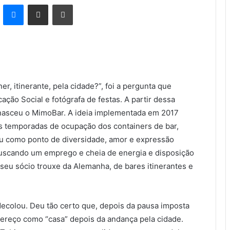
kype
Messenger
Compartilhar via e-mail
Imprimir
r, itinerante, pela cidade?”, foi a pergunta que
ção Social e fotógrafa de festas. A partir dessa
, nasceu o MimoBar. A ideia implementada em 2017
s temporadas de ocupação dos containers de bar,
ou como ponto de diversidade, amor e expressão
uscando um emprego e cheia de energia e disposição
 seu sócio trouxe da Alemanha, de bares itinerantes e
 decolou. Deu tão certo que, depois da pausa imposta
ereço como “casa” depois da andança pela cidade.