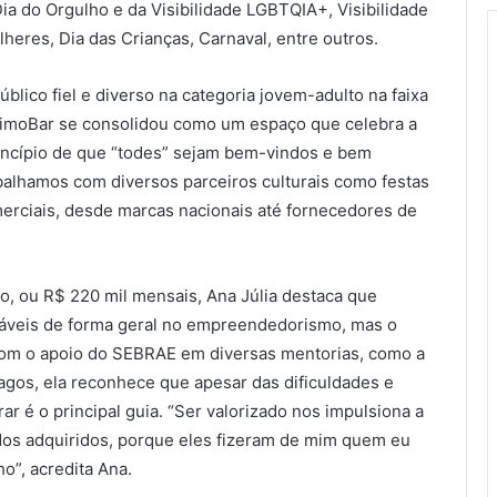
a do Orgulho e da Visibilidade LGBTQIA+, Visibilidade
heres, Dia das Crianças, Carnaval, entre outros.
ico fiel e diverso na categoria jovem-adulto na faixa
aMimoBar se consolidou como um espaço que celebra a
incípio de que “todes” sejam bem-vindos e bem
balhamos com diversos parceiros culturais como festas
merciais, desde marcas nacionais até fornecedores de
, ou R$ 220 mil mensais, Ana Júlia destaca que
cáveis de forma geral no empreendedorismo, mas o
 Com o apoio do SEBRAE em diversas mentorias, como a
pagos, ela reconhece que apesar das dificuldades e
rar é o principal guia. “Ser valorizado nos impulsiona a
os adquiridos, porque eles fizeram de mim quem eu
o”, acredita Ana.