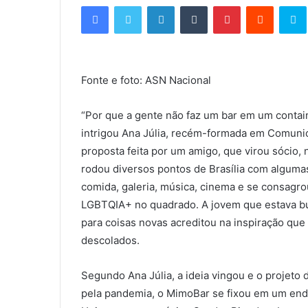
Facebook
Twitter
Linkedin
Tumblr
Pinterest
Reddit
S
n
d
e
u
Fonte e foto: ASN Nacional
m
e
-
“Por que a gente não faz um bar em um containe
m
intrigou Ana Júlia, recém-formada em Comunica
a
proposta feita por um amigo, que virou sócio
i
rodou diversos pontos de Brasília com alguma
l
comida, galeria, música, cinema e se consagr
LGBTQIA+ no quadrado. A jovem que estava b
para coisas novas acreditou na inspiração que
descolados.
Segundo Ana Júlia, a ideia vingou e o projeto
pela pandemia, o MimoBar se fixou em um end