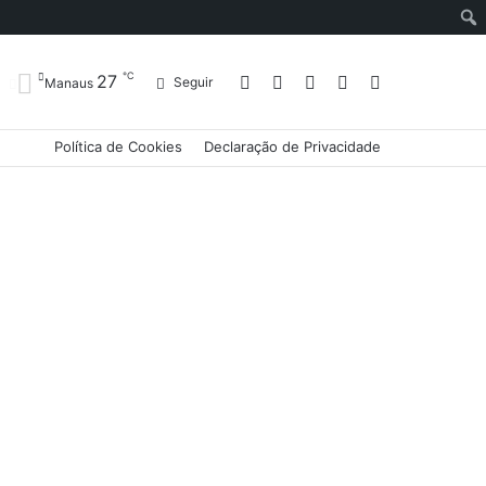
℃
27
Entrar
Artigo
Barra
Switch
Procurar
Seguir
Manaus
Política de Cookies
Declaração de Privacidade
aleatório
Lateral
skin
por