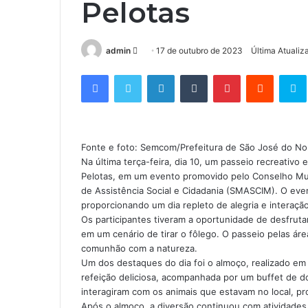
Pelotas
admin
M
17 de outubro de 2023
Última Atualiz
a
Facebook
Twitter
Linkedin
Tumblr
Pinterest
Reddit
S
n
d
e
u
Fonte e foto: Semcom/Prefeitura de São José do No
m
Na última terça-feira, dia 10, um passeio recreativo
e
Pelotas, em um evento promovido pelo Conselho Muni
-
de Assistência Social e Cidadania (SMASCIM). O eve
m
proporcionando um dia repleto de alegria e interação
a
Os participantes tiveram a oportunidade de desfrutar
i
em um cenário de tirar o fôlego. O passeio pelas 
comunhão com a natureza.
l
Um dos destaques do dia foi o almoço, realizado e
refeição deliciosa, acompanhada por um buffet de d
interagiram com os animais que estavam no local, 
Após o almoço, a diversão continuou com atividade