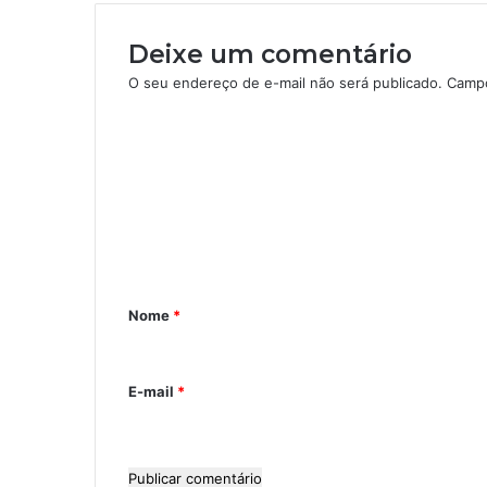
l
Deixe um comentário
O seu endereço de e-mail não será publicado.
Campo
C
o
m
e
n
t
Nome
*
á
r
i
E-mail
*
o
*