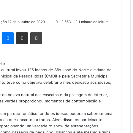
ação 17 de outubro de 2023
0
553
1 minuto de leitura
kype
Messenger
Compartilhar via e-mail
Imprimir
rte
 e cultural levou 125 idosos de São José do Norte a cidade de
cipal da Pessoa Idosa (CMDI) e pela Secretaria Municipal
nto teve como objetivo celebrar o mês dedicado aos idosos,
.
 da beleza natural das cascatas e da paisagem do interior,
áreas verdes proporcionou momentos de contemplação e
m um parque temático, onde os idosos puderam saborear uma
oces que encantou a todos. Além disso, os participantes
proporcionando um verdadeiro show de apresentações.
s como passeios de pedalinho, balanços e até mesmo alguns