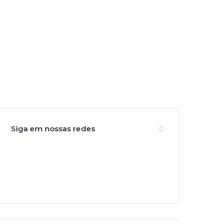
Siga em nossas redes
31
Inscritos
270
Seguidores