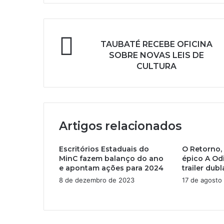
i
r
a
o
TAUBATÉ RECEBE OFICINA
s
SOBRE NOVAS LEIS DE
e
CULTURA
u
e
n
d
e
r
Artigos relacionados
e
ç
Escritórios Estaduais do
O Retorno,
o
MinC fazem balanço do ano
épico A Od
d
e apontam ações para 2024
trailer dub
e
8 de dezembro de 2023
17 de agosto
e
m
a
i