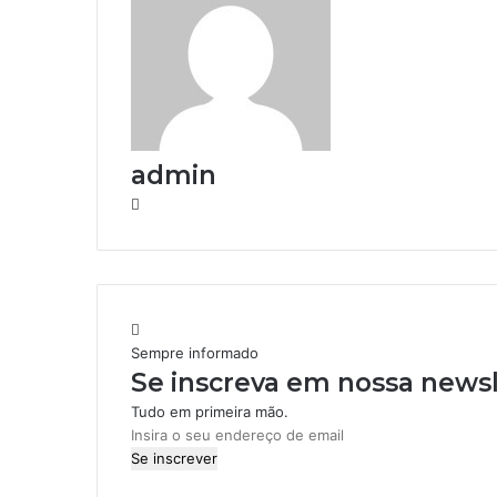
admin
W
e
b
s
i
t
e
Sempre informado
Se inscreva em nossa newsl
Tudo em primeira mão.
I
n
s