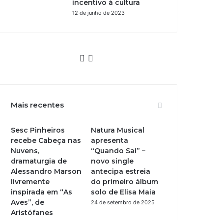
incentivo à cultura
12 de junho de 2023
Y
I
o
n
u
s
Mais recentes
T
t
Sesc Pinheiros
Natura Musical
u
a
recebe Cabeça nas
apresenta
Nuvens,
“Quando Sai” –
b
g
dramaturgia de
novo single
Alessandro Marson
antecipa estreia
e
r
livremente
do primeiro álbum
inspirada em “As
solo de Elisa Maia
a
Aves”, de
24 de setembro de 2025
Aristófanes
m