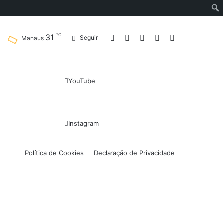
℃
31
Entrar
Artigo
Barra
Switch
Procurar
Seguir
Manaus
aleatório
Lateral
skin
por
YouTube
Instagram
Política de Cookies
Declaração de Privacidade