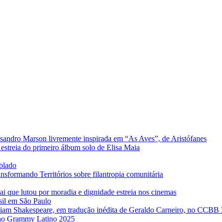
sandro Marson livremente inspirada em “As Aves”, de Aristófanes
estreia do primeiro álbum solo de Elisa Maia
ublado
formando Territórios sobre filantropia comunitária
ai que lutou por moradia e dignidade estreia nos cinemas
sil em São Paulo
iam Shakespeare, em tradução inédita de Geraldo Carneiro, no CCBB
e no Grammy Latino 2025