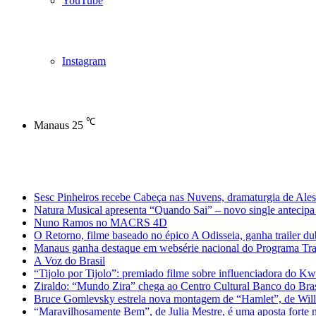
YouTube
Instagram
℃
Manaus
25
Notícias de Última Hora
Sesc Pinheiros recebe Cabeça nas Nuvens, dramaturgia de Ales
Natura Musical apresenta “Quando Sai” – novo single antecipa 
Nuno Ramos no MACRS 4D
O Retorno, filme baseado no épico A Odisseia, ganha trailer d
Manaus ganha destaque em websérie nacional do Programa Trans
A Voz do Brasil
“Tijolo por Tijolo”: premiado filme sobre influenciadora do Kw
Ziraldo: “Mundo Zira” chega ao Centro Cultural Banco do Bra
Bruce Gomlevsky estrela nova montagem de “Hamlet”, de Will
“Maravilhosamente Bem”, de Julia Mestre, é uma aposta fort