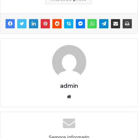
admin
We
bsi
te
Sempre informado