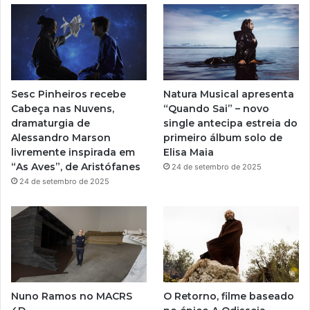
u
a
b
g
e
r
Sesc Pinheiros recebe
Natura Musical apresenta
a
Cabeça nas Nuvens,
“Quando Sai” – novo
dramaturgia de
single antecipa estreia do
m
Alessandro Marson
primeiro álbum solo de
livremente inspirada em
Elisa Maia
“As Aves”, de Aristófanes
24 de setembro de 2025
24 de setembro de 2025
Nuno Ramos no MACRS
O Retorno, filme baseado