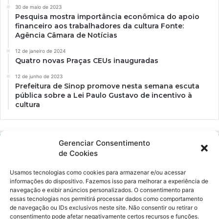
30 de maio de 2023
Pesquisa mostra importância econômica do apoio
financeiro aos trabalhadores da cultura Fonte:
Agência Câmara de Notícias
12 de janeiro de 2024
Quatro novas Praças CEUs inauguradas
12 de junho de 2023
Prefeitura de Sinop promove nesta semana escuta
pública sobre a Lei Paulo Gustavo de incentivo à
cultura
Gerenciar Consentimento
de Cookies
Usamos tecnologias como cookies para armazenar e/ou acessar
informações do dispositivo. Fazemos isso para melhorar a experiência de
navegação e exibir anúncios personalizados. O consentimento para
essas tecnologias nos permitirá processar dados como comportamento
Ockara é uma plataforma multicultural e criativa. Nossa proposta é
de navegação ou IDs exclusivos neste site. Não consentir ou retirar o
oferecer o máximo de ferramentas para realizadores e
consentimento pode afetar negativamente certos recursos e funções.