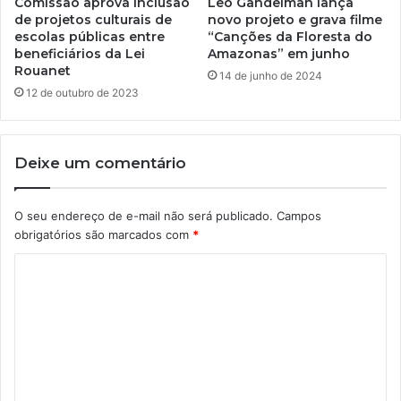
Comissão aprova inclusão
Leo Gandelman lança
de projetos culturais de
novo projeto e grava filme
escolas públicas entre
“Canções da Floresta do
beneficiários da Lei
Amazonas” em junho
Rouanet
14 de junho de 2024
12 de outubro de 2023
Deixe um comentário
O seu endereço de e-mail não será publicado.
Campos
obrigatórios são marcados com
*
C
o
m
e
n
t