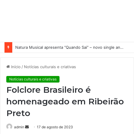
Natura Musical apresenta “Quando Sai” – novo single antecipa estreia do primeiro álbum solo de Elisa Maia
Início
/
Notícias culturais e criativas
Notícias culturais e criativas
Folclore Brasileiro é
homenageado em Ribeirão
Preto
admin
M
17 de agosto de 2023