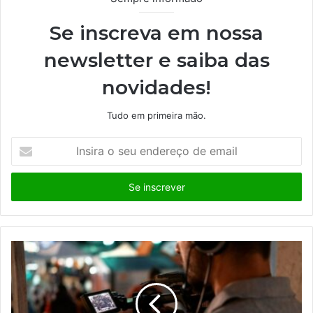
Se inscreva em nossa
newsletter e saiba das
novidades!
Tudo em primeira mão.
I
n
s
i
r
a
o
s
e
u
e
n