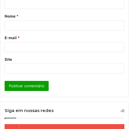
á
Nome
*
r
i
o
E-mail
*
*
Site
Siga em nossas redes