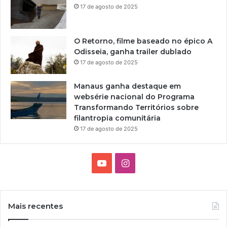
17 de agosto de 2025
O Retorno, filme baseado no épico A
Odisseia, ganha trailer dublado
17 de agosto de 2025
Manaus ganha destaque em
websérie nacional do Programa
Transformando Territórios sobre
filantropia comunitária
17 de agosto de 2025
Y
I
o
n
u
s
Mais recentes
T
t