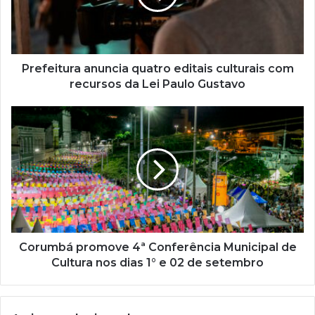
d
e
r
e
ç
Prefeitura anuncia quatro editais culturais com
o
recursos da Lei Paulo Gustavo
d
e
e
m
a
i
l
Corumbá promove 4ª Conferência Municipal de
Cultura nos dias 1° e 02 de setembro