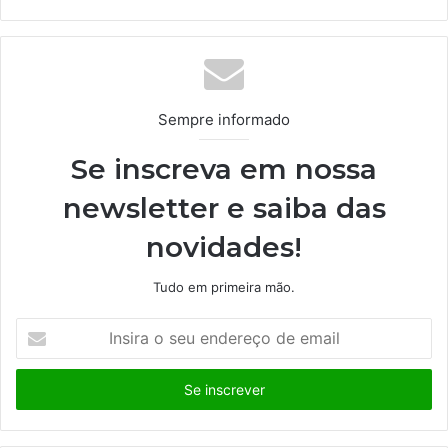
bsi
te
Sempre informado
Se inscreva em nossa
newsletter e saiba das
novidades!
Tudo em primeira mão.
I
n
s
i
r
a