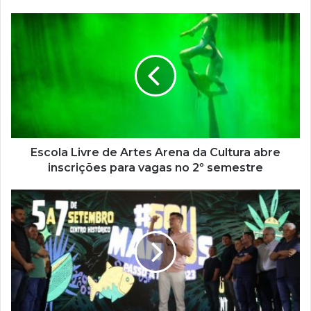
o
s
e
u
e
n
d
e
r
e
ç
Escola Livre de Artes Arena da Cultura abre
o
inscrições para vagas no 2º semestre
d
e
e
m
a
i
l