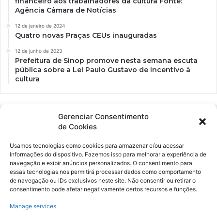
financeiro aos trabalhadores da cultura Fonte:
Agência Câmara de Notícias
12 de janeiro de 2024
Quatro novas Praças CEUs inauguradas
12 de junho de 2023
Prefeitura de Sinop promove nesta semana escuta
pública sobre a Lei Paulo Gustavo de incentivo à
cultura
Gerenciar Consentimento
de Cookies
Usamos tecnologias como cookies para armazenar e/ou acessar
informações do dispositivo. Fazemos isso para melhorar a experiência de
navegação e exibir anúncios personalizados. O consentimento para
essas tecnologias nos permitirá processar dados como comportamento
Ockara é uma plataforma multicultural e criativa. Nossa proposta é
de navegação ou IDs exclusivos neste site. Não consentir ou retirar o
oferecer o máximo de ferramentas para realizadores e
consentimento pode afetar negativamente certos recursos e funções.
gerenciadores de espaços criativos e culturais.
Manage services