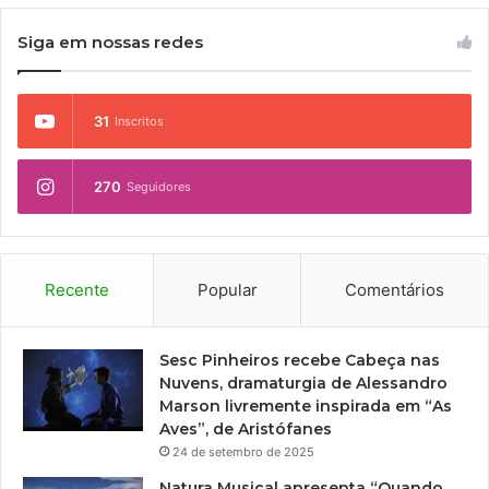
Siga em nossas redes
31
Inscritos
270
Seguidores
Recente
Popular
Comentários
Sesc Pinheiros recebe Cabeça nas
Nuvens, dramaturgia de Alessandro
Marson livremente inspirada em “As
Aves”, de Aristófanes
24 de setembro de 2025
Natura Musical apresenta “Quando