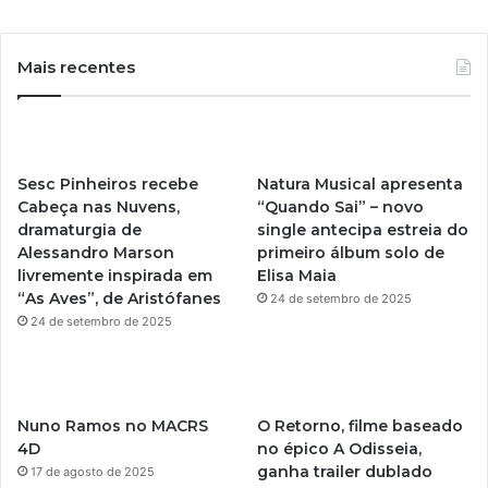
o
n
u
s
Mais recentes
T
t
u
a
Sesc Pinheiros recebe
Natura Musical apresenta
b
g
Cabeça nas Nuvens,
“Quando Sai” – novo
dramaturgia de
single antecipa estreia do
e
r
Alessandro Marson
primeiro álbum solo de
livremente inspirada em
Elisa Maia
a
“As Aves”, de Aristófanes
24 de setembro de 2025
m
24 de setembro de 2025
Nuno Ramos no MACRS
O Retorno, filme baseado
4D
no épico A Odisseia,
ganha trailer dublado
17 de agosto de 2025