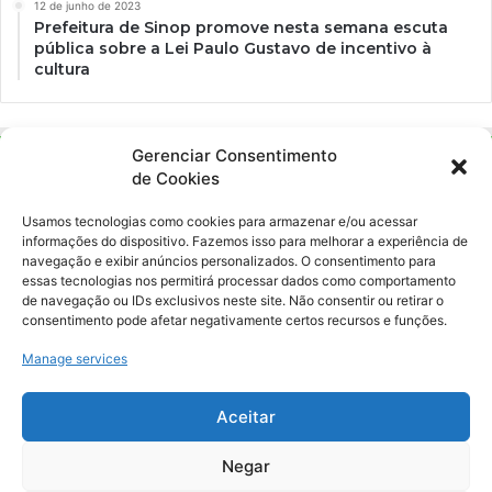
12 de junho de 2023
Prefeitura de Sinop promove nesta semana escuta
pública sobre a Lei Paulo Gustavo de incentivo à
cultura
Gerenciar Consentimento
de Cookies
Usamos tecnologias como cookies para armazenar e/ou acessar
informações do dispositivo. Fazemos isso para melhorar a experiência de
navegação e exibir anúncios personalizados. O consentimento para
essas tecnologias nos permitirá processar dados como comportamento
Ockara é uma plataforma multicultural e criativa. Nossa proposta é
de navegação ou IDs exclusivos neste site. Não consentir ou retirar o
oferecer o máximo de ferramentas para realizadores e
consentimento pode afetar negativamente certos recursos e funções.
gerenciadores de espaços criativos e culturais.
Manage services
YouTube
Instagram
Aceitar
Negar
© Merak Produções Criativas. CNPJ: 39.155.931/0001-02.