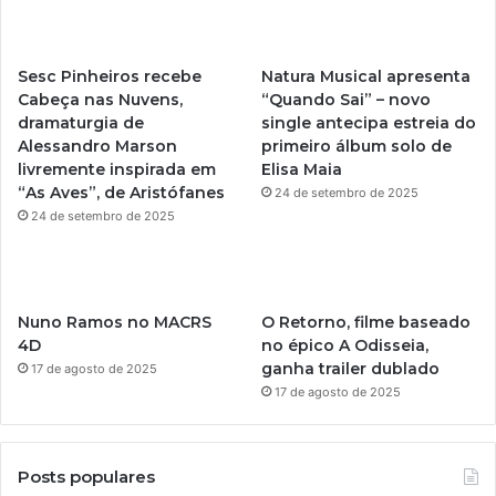
u
a
Sesc Pinheiros recebe
Natura Musical apresenta
b
g
Cabeça nas Nuvens,
“Quando Sai” – novo
dramaturgia de
single antecipa estreia do
e
r
Alessandro Marson
primeiro álbum solo de
livremente inspirada em
Elisa Maia
a
“As Aves”, de Aristófanes
24 de setembro de 2025
m
24 de setembro de 2025
Nuno Ramos no MACRS
O Retorno, filme baseado
4D
no épico A Odisseia,
ganha trailer dublado
17 de agosto de 2025
17 de agosto de 2025
Posts populares