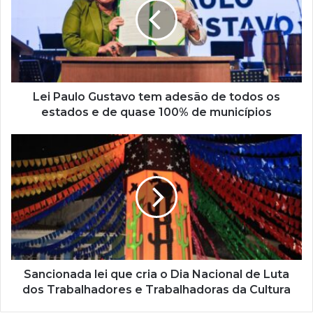
e
n
d
e
r
e
ç
Lei Paulo Gustavo tem adesão de todos os
o
estados e de quase 100% de municípios
d
e
e
m
a
i
l
Sancionada lei que cria o Dia Nacional de Luta
dos Trabalhadores e Trabalhadoras da Cultura