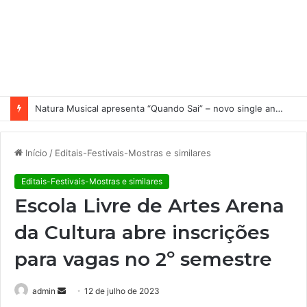
Natura Musical apresenta “Quando Sai” – novo single antecipa estreia do primeiro álbum solo de Elisa Maia
Início
/
Editais-Festivais-Mostras e similares
Editais-Festivais-Mostras e similares
Escola Livre de Artes Arena
da Cultura abre inscrições
para vagas no 2º semestre
admin
M
12 de julho de 2023