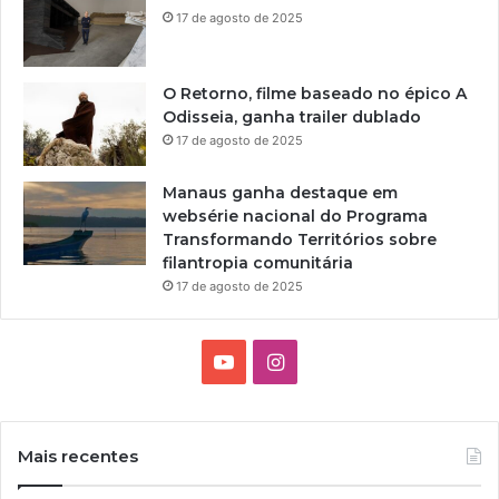
17 de agosto de 2025
O Retorno, filme baseado no épico A
Odisseia, ganha trailer dublado
17 de agosto de 2025
Manaus ganha destaque em
websérie nacional do Programa
Transformando Territórios sobre
filantropia comunitária
17 de agosto de 2025
Y
I
o
n
u
s
Mais recentes
T
t