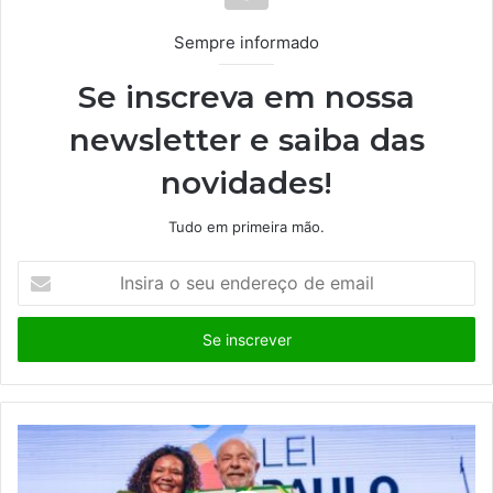
Sempre informado
Se inscreva em nossa
newsletter e saiba das
novidades!
Tudo em primeira mão.
I
n
s
i
r
a
o
s
e
u