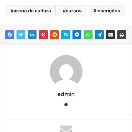
arena da cultura
cursos
inscrições
admin
We
bsi
te