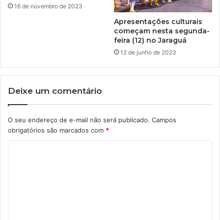
16 de novembro de 2023
Apresentações culturais
começam nesta segunda-
feira (12) no Jaraguá
12 de junho de 2023
Deixe um comentário
O seu endereço de e-mail não será publicado.
Campos
obrigatórios são marcados com
*
C
o
m
e
n