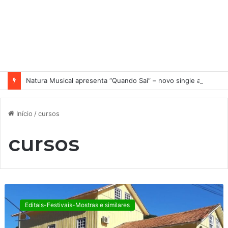
Natura Musical apresenta “Quando Sai” – novo single antecipa estreia do primeiro álbum solo de Elisa Maia
Início
/
cursos
cursos
A
b
Editais-Festivais-Mostras e similares
e
r