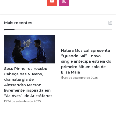
Y
I
s
o
n
t
a
u
s
A
Mais recentes
l
T
t
e
g
u
a
r
e
Natura Musical apresenta
b
g
“Quando Sai” – novo
single antecipa estreia do
e
r
primeiro álbum solo de
Sesc Pinheiros recebe
Elisa Maia
a
Cabeça nas Nuvens,
24 de setembro de 2025
dramaturgia de
m
Alessandro Marson
livremente inspirada em
“As Aves”, de Aristófanes
24 de setembro de 2025