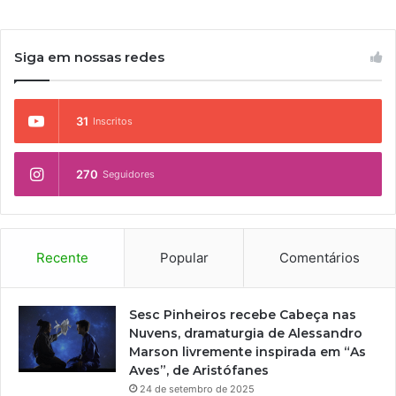
d
u
e
e
d
S
5
i
o
Siga em nossas redes
0
o
r
0
v
o
v
i
c
31
Inscritos
a
s
a
g
u
b
a
a
a
270
Seguidores
s
l
e
a
m
c
o
e
f
s
Recente
Popular
Comentários
i
s
c
í
i
v
Sesc Pinheiros recebe Cabeça nas
n
e
Nuvens, dramaturgia de Alessandro
a
l
Marson livremente inspirada em “As
s
Aves”, de Aristófanes
g
24 de setembro de 2025