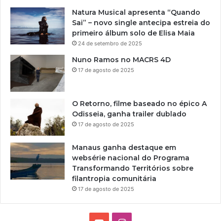
r
Natura Musical apresenta “Quando
a
Sai” – novo single antecipa estreia do
t
primeiro álbum solo de Elisa Maia
u
24 de setembro de 2025
i
t
Nuno Ramos no MACRS 4D
a
17 de agosto de 2025
s
n
a
O Retorno, filme baseado no épico A
P
Odisseia, ganha trailer dublado
r
17 de agosto de 2025
a
c
Manaus ganha destaque em
i
websérie nacional do Programa
n
Transformando Territórios sobre
h
filantropia comunitária
a
d
17 de agosto de 2025
o
V
i