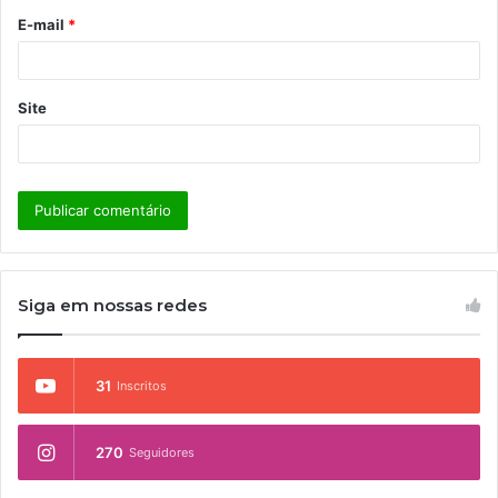
o
E-mail
*
*
Site
Siga em nossas redes
31
Inscritos
270
Seguidores