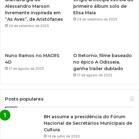
e
r
Alessandro Marson
primeiro álbum solo de
livremente inspirada em
Elisa Maia
a
“As Aves”, de Aristófanes
24 de setembro de 2025
m
24 de setembro de 2025
Nuno Ramos no MACRS
O Retorno, filme baseado
4D
no épico A Odisseia,
ganha trailer dublado
17 de agosto de 2025
17 de agosto de 2025
Posts populares
BH assume a presidência do Fórum
Nacional de Secretários Municipais de
Cultura
14 de julho de 2023