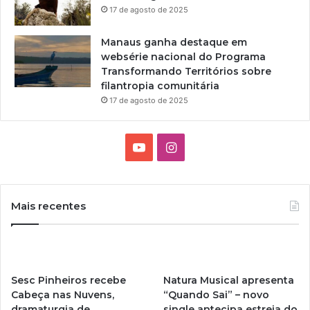
17 de agosto de 2025
Manaus ganha destaque em
websérie nacional do Programa
Transformando Territórios sobre
filantropia comunitária
17 de agosto de 2025
Y
I
o
n
u
s
Mais recentes
T
t
u
a
Sesc Pinheiros recebe
Natura Musical apresenta
b
g
Cabeça nas Nuvens,
“Quando Sai” – novo
dramaturgia de
single antecipa estreia do