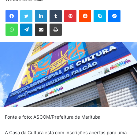
d
e
Facebook
Twitter
Linkedin
Tumblr
Pinterest
Reddit
Skype
Messenger
u
WhatsApp
Telegram
Compartilhar via e-mail
Imprimir
m
e
-
m
a
i
l
Fonte e foto: ASCOM/Prefeitura de Marituba
A Casa da Cultura está com inscrições abertas para uma