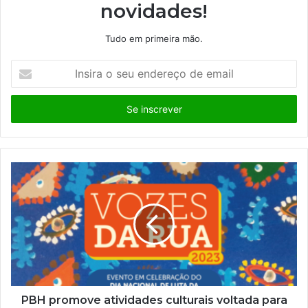
novidades!
Tudo em primeira mão.
I
n
s
i
r
a
o
s
e
u
e
n
d
e
r
e
ç
PBH promove atividades culturais voltada para