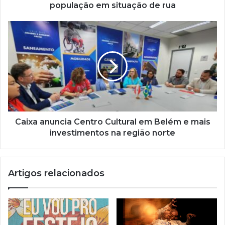
o
população em situação de rua
d
e
e
m
a
i
l
Caixa anuncia Centro Cultural em Belém e mais
investimentos na região norte
Artigos relacionados