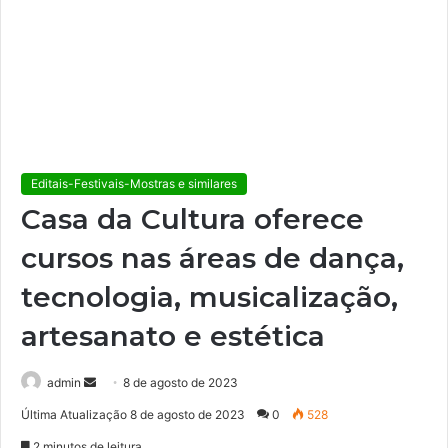
Editais-Festivais-Mostras e similares
Casa da Cultura oferece
cursos nas áreas de dança,
tecnologia, musicalização,
artesanato e estética
admin
M
8 de agosto de 2023
a
Última Atualização 8 de agosto de 2023
0
528
n
2 minutos de leitura