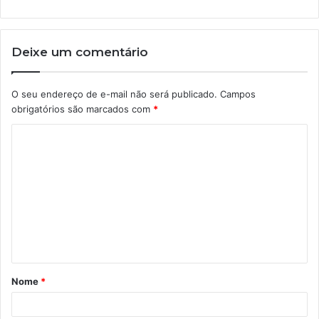
Deixe um comentário
O seu endereço de e-mail não será publicado.
Campos
obrigatórios são marcados com
*
C
o
m
e
n
t
á
Nome
*
r
i