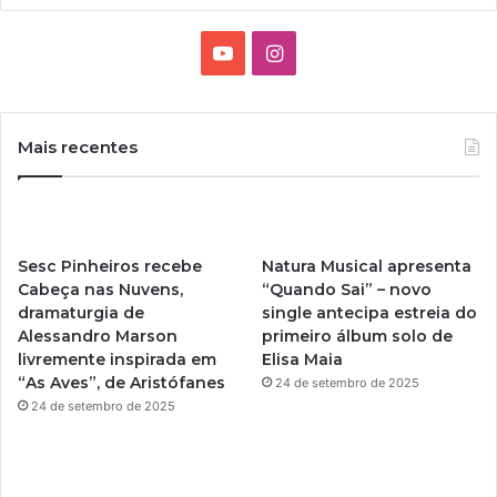
Y
I
o
n
u
s
Mais recentes
T
t
u
a
Sesc Pinheiros recebe
Natura Musical apresenta
b
g
Cabeça nas Nuvens,
“Quando Sai” – novo
dramaturgia de
single antecipa estreia do
e
r
Alessandro Marson
primeiro álbum solo de
livremente inspirada em
Elisa Maia
a
“As Aves”, de Aristófanes
24 de setembro de 2025
m
24 de setembro de 2025