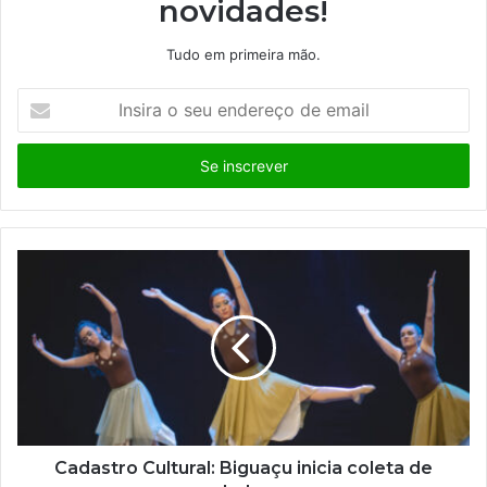
novidades!
Tudo em primeira mão.
I
n
s
i
r
a
o
s
e
u
e
n
d
e
r
e
ç
Cadastro Cultural: Biguaçu inicia coleta de
o