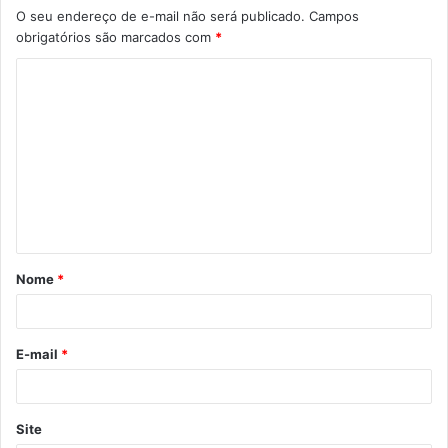
O seu endereço de e-mail não será publicado.
Campos
obrigatórios são marcados com
*
C
o
m
e
n
t
á
Nome
*
r
i
o
E-mail
*
*
Site