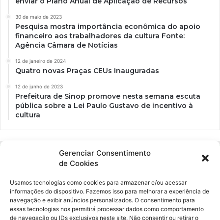
enviar o Plano Anual de Aplicação de Recursos
30 de maio de 2023
Pesquisa mostra importância econômica do apoio
financeiro aos trabalhadores da cultura Fonte:
Agência Câmara de Notícias
12 de janeiro de 2024
Quatro novas Praças CEUs inauguradas
12 de junho de 2023
Prefeitura de Sinop promove nesta semana escuta
pública sobre a Lei Paulo Gustavo de incentivo à
cultura
Gerenciar Consentimento
de Cookies
Usamos tecnologias como cookies para armazenar e/ou acessar
informações do dispositivo. Fazemos isso para melhorar a experiência de
navegação e exibir anúncios personalizados. O consentimento para
essas tecnologias nos permitirá processar dados como comportamento
Ockara é uma plataforma multicultural e criativa. Nossa proposta é
de navegação ou IDs exclusivos neste site. Não consentir ou retirar o