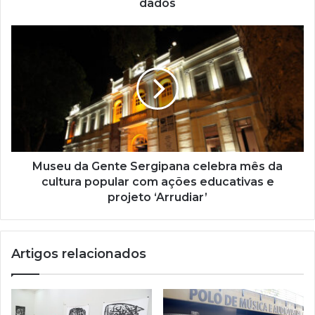
dados
d
e
e
m
a
i
l
Museu da Gente Sergipana celebra mês da
cultura popular com ações educativas e
projeto ‘Arrudiar’
Artigos relacionados