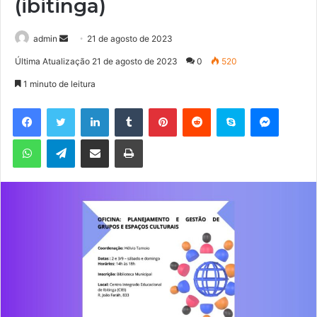
(ibitinga)
admin
M
21 de agosto de 2023
a
Última Atualização 21 de agosto de 2023
0
520
n
1 minuto de leitura
d
e
Facebook
Twitter
Linkedin
Tumblr
Pinterest
Reddit
Skype
Messenger
u
WhatsApp
Telegram
Compartilhar via e-mail
Imprimir
m
e
-
m
a
i
l