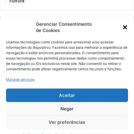
cultura
Gerenciar Consentimento
de Cookies
Usamos tecnologias como cookies para armazenar e/ou acessar
informações do dispositivo. Fazemos isso para melhorar a experiência de
navegação e exibir anúncios personalizados. O consentimento para
essas tecnologias nos permitirá processar dados como comportamento
Ockara é uma plataforma multicultural e criativa. Nossa proposta é
de navegação ou IDs exclusivos neste site. Não consentir ou retirar o
oferecer o máximo de ferramentas para realizadores e
consentimento pode afetar negativamente certos recursos e funções.
gerenciadores de espaços criativos e culturais.
Manage services
YouTube
Instagram
Aceitar
Negar
© Merak Produções Criativas. CNPJ: 39.155.931/0001-02.
Inscrição Municipal: 47927301. Todos os direitos Reservados.
Ver preferências