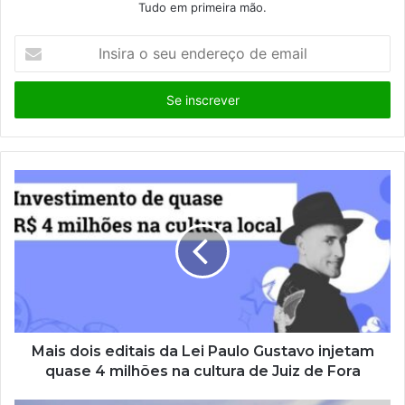
Tudo em primeira mão.
I
n
s
i
r
a
o
s
e
u
e
n
d
e
r
e
ç
Mais dois editais da Lei Paulo Gustavo injetam
o
quase 4 milhões na cultura de Juiz de Fora
d
e