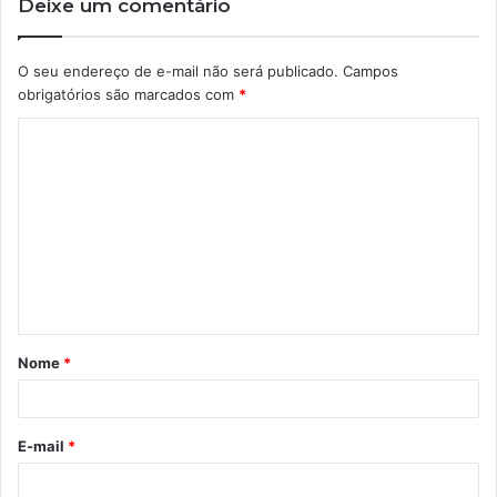
Deixe um comentário
O seu endereço de e-mail não será publicado.
Campos
obrigatórios são marcados com
*
C
o
m
e
n
t
á
Nome
*
r
i
o
E-mail
*
*