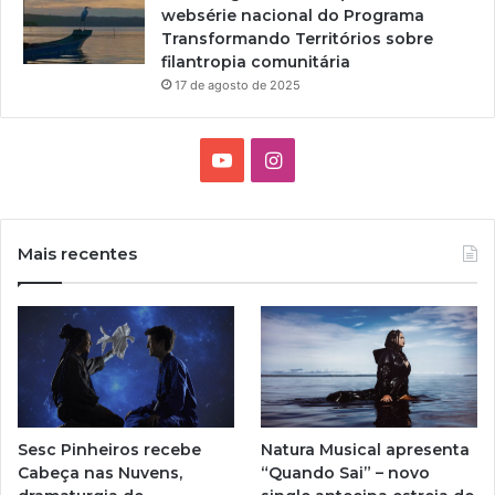
websérie nacional do Programa
Transformando Territórios sobre
filantropia comunitária
17 de agosto de 2025
Y
I
o
n
u
s
Mais recentes
T
t
u
a
b
g
e
r
Sesc Pinheiros recebe
Natura Musical apresenta
a
Cabeça nas Nuvens,
“Quando Sai” – novo