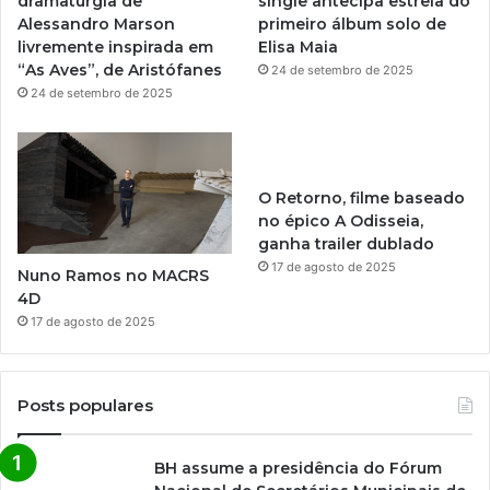
dramaturgia de
single antecipa estreia do
m
Alessandro Marson
primeiro álbum solo de
livremente inspirada em
Elisa Maia
“As Aves”, de Aristófanes
24 de setembro de 2025
24 de setembro de 2025
O Retorno, filme baseado
no épico A Odisseia,
ganha trailer dublado
17 de agosto de 2025
Nuno Ramos no MACRS
4D
17 de agosto de 2025
Posts populares
BH assume a presidência do Fórum