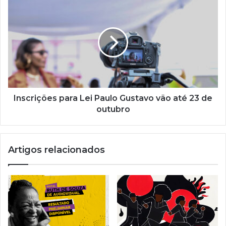
e
m
a
i
l
Inscrições para Lei Paulo Gustavo vão até 23 de
outubro
Artigos relacionados