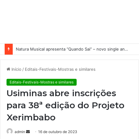
Natura Musical apresenta “Quando Sai” – novo single antecipa estreia do primeiro álbum solo de Elisa Maia
Início
/
Editais-Festivais-Mostras e similares
Editais-Festivais-Mostras e similares
Usiminas abre inscrições
para 38ª edição do Projeto
Xerimbabo
admin
M
16 de outubro de 2023