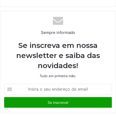
bsi
te
Sempre informado
Se inscreva em nossa
newsletter e saiba das
novidades!
Tudo em primeira mão.
I
n
s
i
r
a