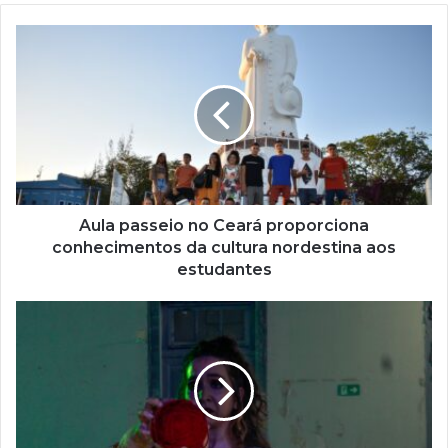
o
s
e
u
e
n
d
e
r
e
ç
Aula passeio no Ceará proporciona
o
conhecimentos da cultura nordestina aos
d
estudantes
e
e
m
a
i
l