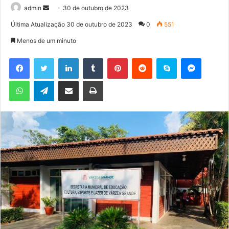
admin
M
30 de outubro de 2023
a
Última Atualização 30 de outubro de 2023
0
551
n
Menos de um minuto
d
e
Facebook
Twitter
Linkedin
Tumblr
Pinterest
Reddit
Skype
Messenger
u
WhatsApp
Telegram
Compartilhar via e-mail
Imprimir
m
e
-
m
a
i
l