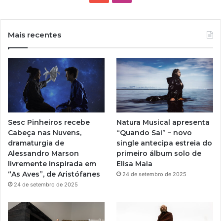
o
n
u
s
Mais recentes
T
t
u
a
b
g
e
r
Sesc Pinheiros recebe
Natura Musical apresenta
a
Cabeça nas Nuvens,
“Quando Sai” – novo
dramaturgia de
single antecipa estreia do
m
Alessandro Marson
primeiro álbum solo de
livremente inspirada em
Elisa Maia
“As Aves”, de Aristófanes
24 de setembro de 2025
24 de setembro de 2025