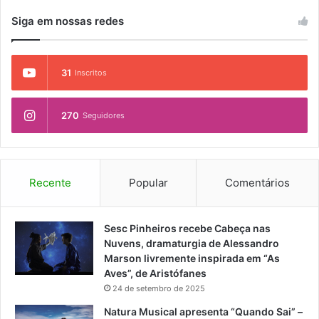
a
g
e
t
g
Siga em nossas redes
e
z
e
a
n
a
s
m
t
e
e
e
C
31
Inscritos
n
s
e
t
T
n
o
e
270
Seguidores
t
d
r
r
o
r
o
P
i
s
r
t
d
ê
Recente
Popular
Comentários
o
e
m
r
R
i
i
e
o
Sesc Pinheiros recebe Cabeça nas
a
f
S
Nuvens, dramaturgia de Alessandro
i
e
e
Marson livremente inspirada em “As
s
r
r
Aves”, de Aristófanes
d
ê
g
24 de setembro de 2025
e
n
i
C
Natura Musical apresenta “Quando Sai” –
c
o