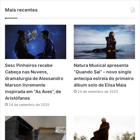
u
s
Mais recentes
T
t
u
a
b
g
e
r
Sesc Pinheiros recebe
Natura Musical apresenta
a
Cabeça nas Nuvens,
“Quando Sai” – novo single
dramaturgia de Alessandro
antecipa estreia do primeiro
m
Marson livremente
álbum solo de Elisa Maia
inspirada em “As Aves”, de
24 de setembro de 2025
Aristófanes
24 de setembro de 2025