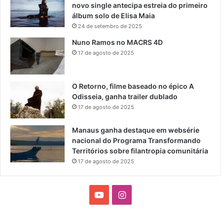
u
novo single antecipa estreia do primeiro
i
M
l
álbum solo de Elisa Maia
a
a
t
24 de setembro de 2025
m
u
b
Nuno Ramos no MACRS 4D
r
e
a
17 de agosto de 2025
r
t
i
O Retorno, filme baseado no épico A
Odisseia, ganha trailer dublado
17 de agosto de 2025
Manaus ganha destaque em websérie
nacional do Programa Transformando
Territórios sobre filantropia comunitária
17 de agosto de 2025
Y
I
o
n