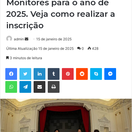
Monitores para o ano de
2025. Veja como realizar a
inscrição
admin
M
15 de janeiro de 2025
a
Última Atualização 15 de janeiro de 2025
0
428
n
3 minutos de leitura
d
e
Facebook
Twitter
Linkedin
Tumblr
Pinterest
Reddit
Skype
Messenger
u
WhatsApp
Telegram
Compartilhar via e-mail
Imprimir
m
e
-
m
a
i
l