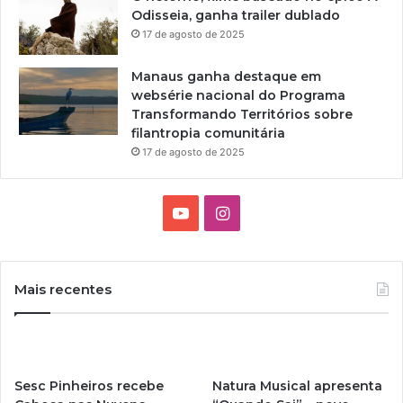
Odisseia, ganha trailer dublado
17 de agosto de 2025
Manaus ganha destaque em
websérie nacional do Programa
Transformando Territórios sobre
filantropia comunitária
17 de agosto de 2025
Y
I
o
n
u
s
Mais recentes
T
t
u
a
Sesc Pinheiros recebe
Natura Musical apresenta
b
g