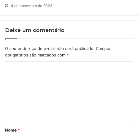
14 de novembro de 2023
Deixe um comentário
O seu endereço de e-mail não será publicado.
Campos
obrigatórios são marcados com
*
C
o
m
e
n
t
á
Nome
*
r