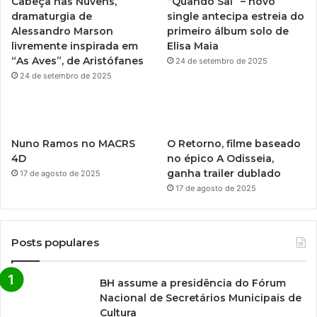
Cabeça nas Nuvens,
“Quando Sai” – novo
dramaturgia de
single antecipa estreia do
e
r
Alessandro Marson
primeiro álbum solo de
livremente inspirada em
Elisa Maia
a
“As Aves”, de Aristófanes
24 de setembro de 2025
m
24 de setembro de 2025
Nuno Ramos no MACRS
O Retorno, filme baseado
4D
no épico A Odisseia,
ganha trailer dublado
17 de agosto de 2025
17 de agosto de 2025
Posts populares
BH assume a presidência do Fórum
Nacional de Secretários Municipais de
Cultura