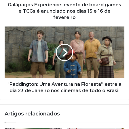
ç
Galápagos Experience: evento de board games
o
e TCGs é anunciado nos dias 15 e 16 de
d
fevereiro
e
e
m
a
i
l
"Paddington: Uma Aventura na Floresta” estreia
dia 23 de Janeiro nos cinemas de todo o Brasil
Artigos relacionados