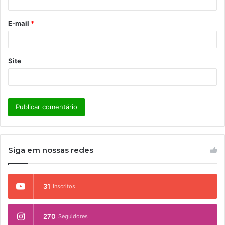
i
o
E-mail
*
*
Site
Siga em nossas redes
31
Inscritos
270
Seguidores