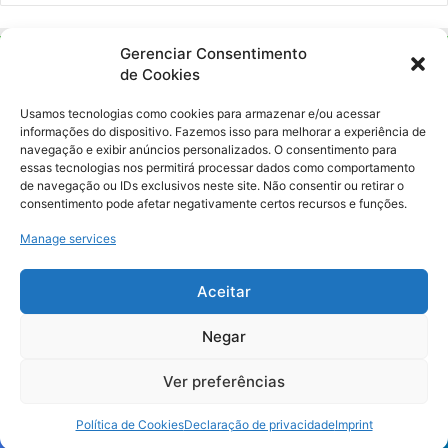
Gerenciar Consentimento
de Cookies
Usamos tecnologias como cookies para armazenar e/ou acessar
informações do dispositivo. Fazemos isso para melhorar a experiência de
navegação e exibir anúncios personalizados. O consentimento para
essas tecnologias nos permitirá processar dados como comportamento
Ockara é uma plataforma multicultural e criativa. Nossa proposta é
de navegação ou IDs exclusivos neste site. Não consentir ou retirar o
oferecer o máximo de ferramentas para realizadores e
consentimento pode afetar negativamente certos recursos e funções.
gerenciadores de espaços criativos e culturais.
Manage services
YouTube
Instagram
Aceitar
Negar
© Merak Produções Criativas. CNPJ: 39.155.931/0001-02.
Inscrição Municipal: 47927301. Todos os direitos Reservados.
Ver preferências
Política de Cookies
Declaração de privacidade
Imprint