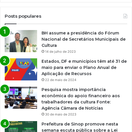
á
c
u
Posts populares
l
o
s
BH assume a presidência do Fórum
d
Nacional de Secretários Municipais de
e
Cultura
r
14 de julho de 2023
e
Estados, DF e municípios têm até 31 de
p
maio para enviar o Plano Anual de
e
Aplicação de Recursos
r
22 de maio de 2024
t
ó
Pesquisa mostra importância
r
econômica do apoio financeiro aos
i
trabalhadores da cultura Fonte:
o
Agência Câmara de Notícias
e
30 de maio de 2023
u
Prefeitura de Sinop promove nesta
m
semana escuta pública sobre a Lei
a