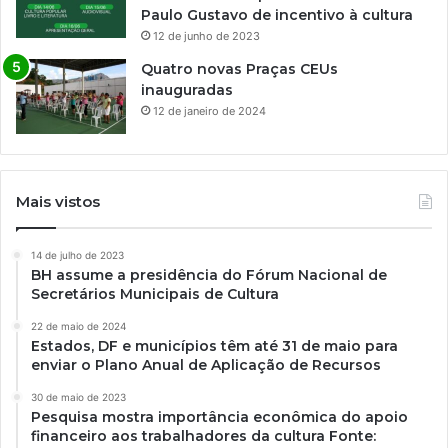
Paulo Gustavo de incentivo à cultura
o
12 de junho de 2023
f
i
Quatro novas Praças CEUs
c
inauguradas
i
12 de janeiro de 2024
n
a
i
n
Mais vistos
t
e
n
14 de julho de 2023
s
BH assume a presidência do Fórum Nacional de
i
Secretários Municipais de Cultura
v
22 de maio de 2024
a
Estados, DF e municípios têm até 31 de maio para
,
enviar o Plano Anual de Aplicação de Recursos
a
c
30 de maio de 2023
Pesquisa mostra importância econômica do apoio
o
financeiro aos trabalhadores da cultura Fonte:
m