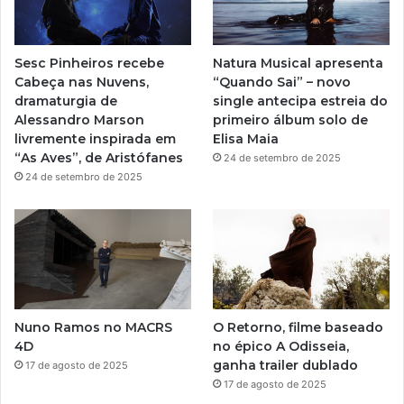
b
g
u
o
a
C
e
r
s
a
Sesc Pinheiros recebe
Natura Musical apresenta
e
r
a
Cabeça nas Nuvens,
“Quando Sai” – novo
s
n
dramaturgia de
single antecipa estreia do
t
e
m
Alessandro Marson
primeiro álbum solo de
r
i
livremente inspirada em
Elisa Maia
e
r
“As Aves”, de Aristófanes
24 de setembro de 2025
i
o
24 de setembro de 2025
a
,
s
n
,
o
d
C
o
C
i
B
s
B
e
R
Nuno Ramos no MACRS
O Retorno, filme baseado
s
i
4D
no épico A Odisseia,
p
o
ganha trailer dublado
17 de agosto de 2025
e
17 de agosto de 2025
t