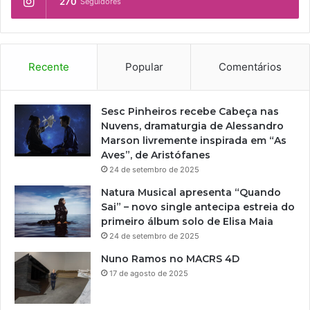
270
Seguidores
e
i
v
l
s
l
k
i
y
a
Recente
Popular
Comentários
,
m
c
S
e
h
Sesc Pinheiros recebe Cabeça nas
l
a
Nuvens, dramaturgia de Alessandro
e
k
Marson livremente inspirada em “As
b
e
Aves”, de Aristófanes
r
s
24 de setembro de 2025
a
p
1
Natura Musical apresenta “Quando
e
5
Sai” – novo single antecipa estreia do
a
a
primeiro álbum solo de Elisa Maia
r
n
24 de setembro de 2025
e
o
,
Nuno Ramos no MACRS 4D
s
e
17 de agosto de 2025
c
m
o
t
m