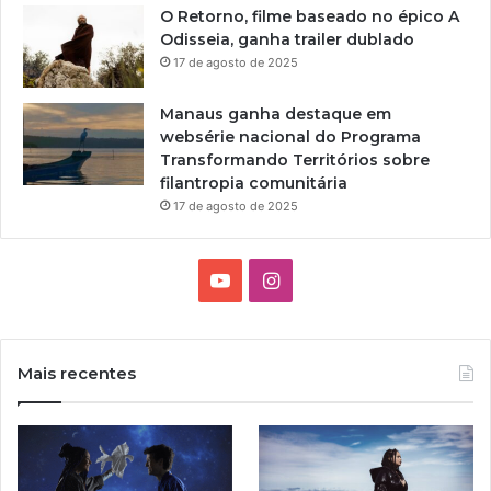
r
O Retorno, filme baseado no épico A
o
a
Odisseia, ganha trailer dublado
c
d
17 de agosto de 2025
u
u
p
ç
a
Manaus ganha destaque em
ã
ç
websérie nacional do Programa
o
ã
Transformando Territórios sobre
i
o
filantropia comunitária
n
n
17 de agosto de 2025
é
o
d
C
i
C
Y
I
t
B
a
B
o
n
d
R
e
i
u
s
G
Mais recentes
o
e
T
t
C
r
o
a
u
a
m
l
d
d