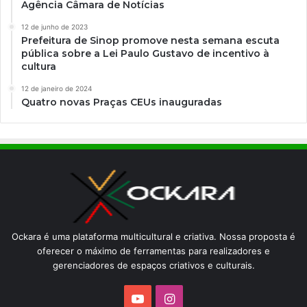
Agência Câmara de Notícias
p
a
12 de junho de 2023
n
Prefeitura de Sinop promove nesta semana escuta
h
pública sobre a Lei Paulo Gustavo de incentivo à
i
cultura
a
12 de janeiro de 2024
o
Quatro novas Praças CEUs inauguradas
c
u
p
a
o
T
e
a
t
Ockara é uma plataforma multicultural e criativa. Nossa proposta é
r
oferecer o máximo de ferramentas para realizadores e
o
gerenciadores de espaços criativos e culturais.
I
I
I
YouTube
Instagram