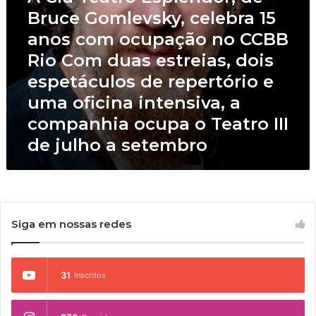
E
o
Bruce Gomlevsky, celebra 15
s
n
anos com ocupação no CCBB
p
t
l
Rio Com duas estreias, dois
a
e
g
espetáculos de repertório e
n
e
d
uma oficina intensiva, a
m
o
d
companhia ocupa o Teatro III
r
e
de julho a setembro
,
“
d
H
e
a
B
m
r
l
u
e
Siga em nossas redes
c
t
e
”
G
,
o
31
Inscritos
d
m
e
l
W